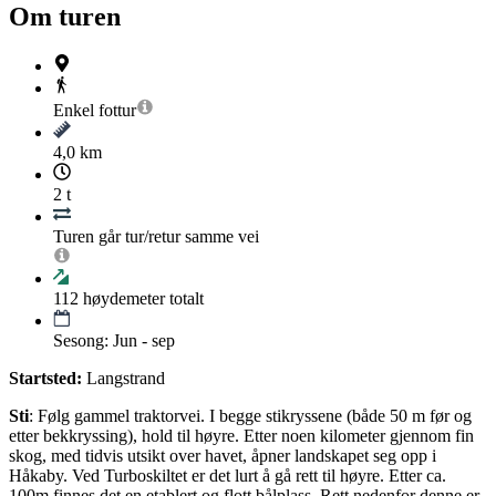
Om turen
Enkel
fottur
4,0 km
2 t
Turen går tur/retur samme vei
112
høydemeter totalt
Sesong: Jun - sep
Startsted:
Langstrand
Sti
: Følg gammel traktorvei. I begge stikryssene (både 50 m før og
etter bekkryssing), hold til høyre. Etter noen kilometer gjennom fin
skog, med tidvis utsikt over havet, åpner landskapet seg opp i
Håkaby. Ved Turboskiltet er det lurt å gå rett til høyre. Etter ca.
100m finnes det en etablert og flott bålplass. Rett nedenfor denne er