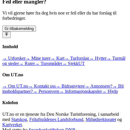
Feil eller mangler?
Vi vil gjerne høre fra deg hvis noe er feil eller du har forslag til
forbedringer.
Gi tilbakemelding
Innhold
→ Utforsker
→ Mine turer
→ Kart
→ Turforslag
→ Hytter
→ Turmål
og steder
→ Ruter
→ Turområder
→ SjekkUT
Om UT.no
→ Om UT.no
→ Kontakt oss
→ Bidragsytere
→ Annonsere?
→ Bli
innholdspartner?
→ Personvern
→ Informasjonskapsler
→ Hjelp
Kolofon
UT.no er en tjeneste fra Den Norske Turistforening, i samarbeid
med
Statskog
,
Friluftsrådenes Landsforbund
,
Miljødirektoratet
og
Kartverket
.
Med støtte fra
Sparebankstiftelsen DNB
.