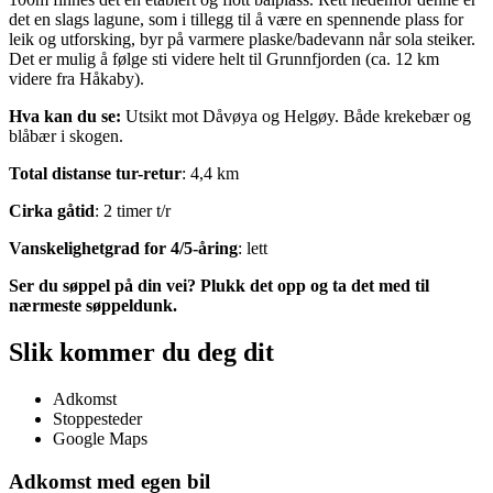
det en slags lagune, som i tillegg til å være en spennende plass for
leik og utforsking, byr på varmere plaske/badevann når sola steiker.
Det er mulig å følge sti videre helt til Grunnfjorden (ca. 12 km
videre fra Håkaby).
Hva kan du se:
Utsikt mot Dåvøya og Helgøy. Både krekebær og
blåbær i skogen.
Total distanse tur-retur
: 4,4 km
Cirka gåtid
: 2 timer t/r
Vanskelighetgrad for 4/5-åring
: lett
Ser du søppel på din vei? Plukk det opp og ta det med til
nærmeste søppeldunk.
Slik kommer du deg dit
Adkomst
Stoppesteder
Google Maps
Adkomst med egen bil