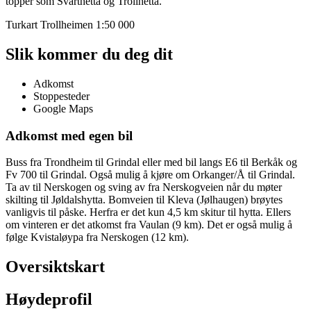
topper som Svarthetta og Trollhetta.
Turkart Trollheimen 1:50 000
Slik kommer du deg dit
Adkomst
Stoppesteder
Google Maps
Adkomst med egen bil
Buss fra Trondheim til Grindal eller med bil langs E6 til Berkåk og
Fv 700 til Grindal. Også mulig å kjøre om Orkanger/Å til Grindal.
Ta av til Nerskogen og sving av fra Nerskogveien når du møter
skilting til Jøldalshytta. Bomveien til Kleva (Jølhaugen) brøytes
vanligvis til påske. Herfra er det kun 4,5 km skitur til hytta. Ellers
om vinteren er det atkomst fra Vaulan (9 km). Det er også mulig å
følge Kvistaløypa fra Nerskogen (12 km).
Oversiktskart
Høydeprofil