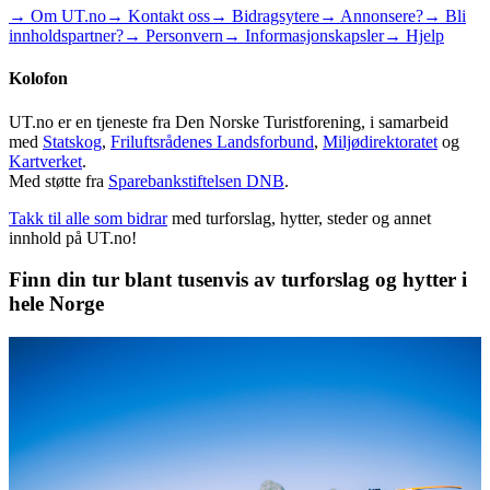
→ Om UT.no
→ Kontakt oss
→ Bidragsytere
→ Annonsere?
→ Bli
innholdspartner?
→ Personvern
→ Informasjonskapsler
→ Hjelp
Kolofon
UT.no er en tjeneste fra Den Norske Turistforening, i samarbeid
med
Statskog
,
Friluftsrådenes Landsforbund
,
Miljødirektoratet
og
Kartverket
.
Med støtte fra
Sparebankstiftelsen DNB
.
Takk til alle som bidrar
med turforslag, hytter, steder og annet
innhold på UT.no!
Finn din tur blant tusenvis av turforslag og hytter i
hele Norge