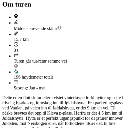
Om turen
Middels krevende
skitur
15,7 km
3 t
Turen går tur/retur samme vei
196
høydemeter totalt
Sesong: Jan - mai
Dette er en flott skitur etter kvistet vinterløype forbi hytter og setre i
trivelig bjørke- og furuskog inn til Jøldalshytta. Fra parkeringsplass
ved Vaulan, på veien inn til Jøldalshytta, er det 9 km en vei. Til
påske brøytes det opp til Kleva p-plass. Herfra er det 4,5 km inn til
Jøldalshytta. Hytta er et perfekt utgangspunkt for dagsturer innover
Jøldalen, mot Nerskogen eller, når forholdene tilsier det, til fine