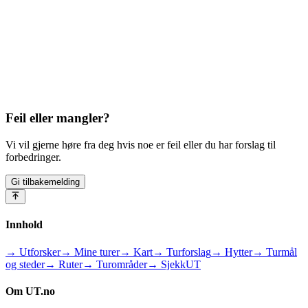
Feil eller mangler?
Vi vil gjerne høre fra deg hvis noe er feil eller du har forslag til
forbedringer.
Gi tilbakemelding
Innhold
→ Utforsker
→ Mine turer
→ Kart
→ Turforslag
→ Hytter
→ Turmål
og steder
→ Ruter
→ Turområder
→ SjekkUT
Om UT.no