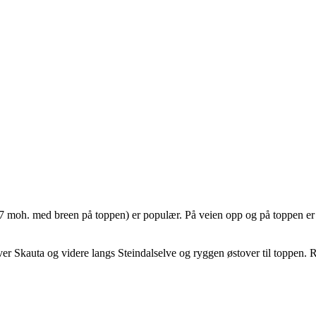
457 moh. med breen på toppen) er populær. På veien opp og på toppen er 
r Skauta og videre langs Steindalselve og ryggen østover til toppen. R