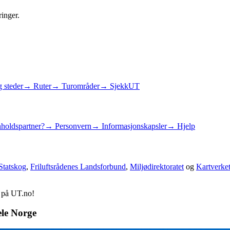
ringer.
 steder
→ Ruter
→ Turområder
→ SjekkUT
holdspartner?
→ Personvern
→ Informasjonskapsler
→ Hjelp
Statskog
,
Friluftsrådenes Landsforbund
,
Miljødirektoratet
og
Kartverke
d på UT.no!
ele Norge