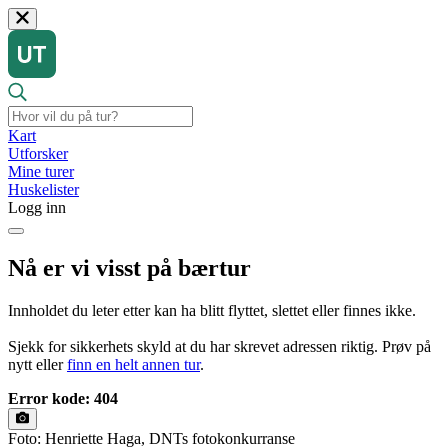
Kart
Utforsker
Mine turer
Huskelister
Logg inn
Nå er vi visst på bærtur
Innholdet du leter etter kan ha blitt flyttet, slettet eller finnes ikke.
Sjekk for sikkerhets skyld at du har skrevet adressen riktig. Prøv på
nytt eller
finn en helt annen tur
.
Error kode: 404
Foto: Henriette Haga, DNTs fotokonkurranse