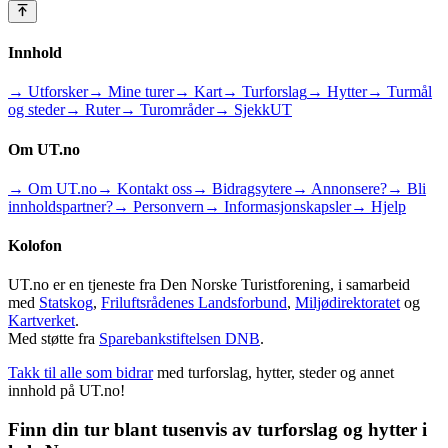
Innhold
→ Utforsker
→ Mine turer
→ Kart
→ Turforslag
→ Hytter
→ Turmål
og steder
→ Ruter
→ Turområder
→ SjekkUT
Om UT.no
→ Om UT.no
→ Kontakt oss
→ Bidragsytere
→ Annonsere?
→ Bli
innholdspartner?
→ Personvern
→ Informasjonskapsler
→ Hjelp
Kolofon
UT.no er en tjeneste fra Den Norske Turistforening, i samarbeid
med
Statskog
,
Friluftsrådenes Landsforbund
,
Miljødirektoratet
og
Kartverket
.
Med støtte fra
Sparebankstiftelsen DNB
.
Takk til alle som bidrar
med turforslag, hytter, steder og annet
innhold på UT.no!
Finn din tur blant tusenvis av turforslag og hytter i