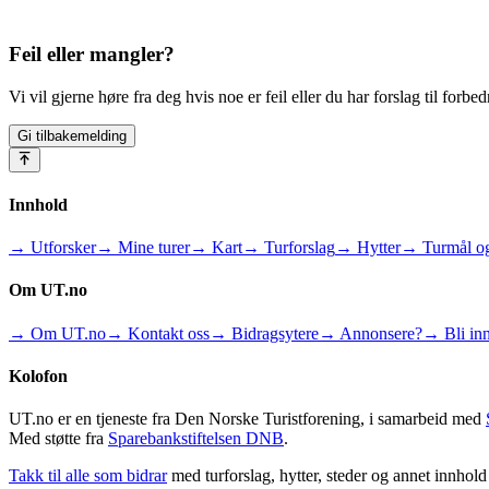
Feil eller mangler?
Vi vil gjerne høre fra deg hvis noe er feil eller du har forslag til forbed
Gi tilbakemelding
Innhold
→ Utforsker
→ Mine turer
→ Kart
→ Turforslag
→ Hytter
→ Turmål og
Om UT.no
→ Om UT.no
→ Kontakt oss
→ Bidragsytere
→ Annonsere?
→ Bli inn
Kolofon
UT.no er en tjeneste fra Den Norske Turistforening, i samarbeid med
Med støtte fra
Sparebankstiftelsen DNB
.
Takk til alle som bidrar
med turforslag, hytter, steder og annet innhol