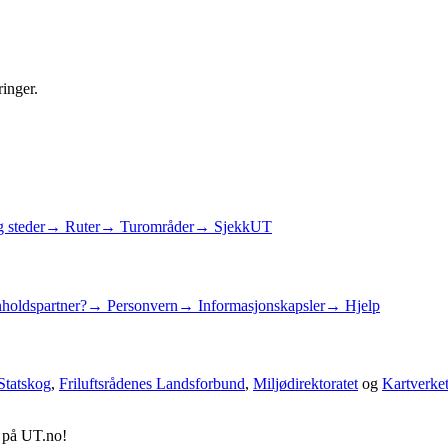
ringer.
 steder
→ Ruter
→ Turområder
→ SjekkUT
holdspartner?
→ Personvern
→ Informasjonskapsler
→ Hjelp
Statskog
,
Friluftsrådenes Landsforbund
,
Miljødirektoratet
og
Kartverke
d på UT.no!