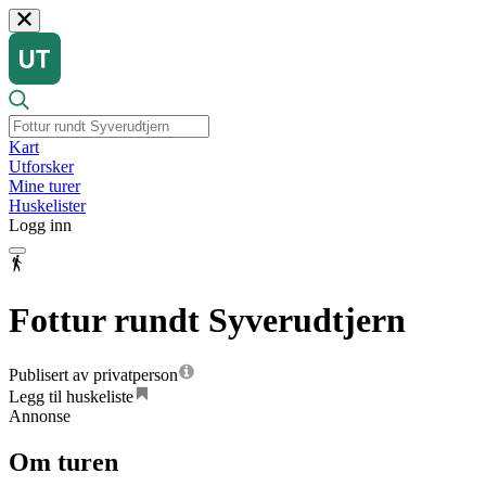
Kart
Utforsker
Mine turer
Huskelister
Logg inn
Fottur rundt Syverudtjern
Publisert av privatperson
Legg til huskeliste
Annonse
Om turen