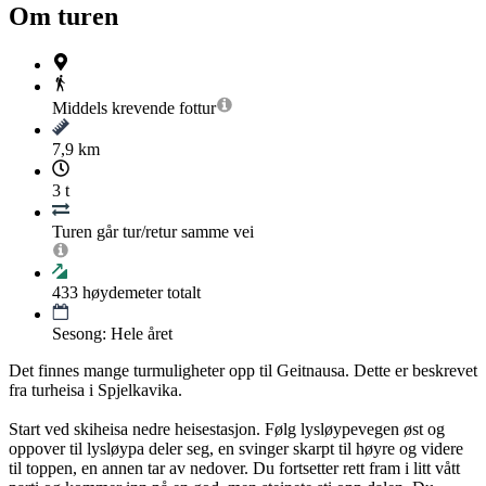
Om turen
Middels krevende
fottur
7,9 km
3 t
Turen går tur/retur samme vei
433
høydemeter totalt
Sesong: Hele året
Det finnes mange turmuligheter opp til Geitnausa. Dette er beskrevet
fra turheisa i Spjelkavika.
Start ved skiheisa nedre heisestasjon. Følg lysløypevegen øst og
oppover til lysløypa deler seg, en svinger skarpt til høyre og videre
til toppen, en annen tar av nedover. Du fortsetter rett fram i litt vått