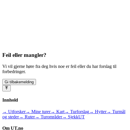
Feil eller mangler?
Vi vil gjerne høre fra deg hvis noe er feil eller du har forslag til
forbedringer.
Gi tilbakemelding
Innhold
→ Utforsker
→ Mine turer
→ Kart
→ Turforslag
→ Hytter
→ Turmål
og steder
→ Ruter
→ Turområder
→ SjekkUT
Om UT.no