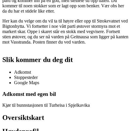
parti og kommer inn på en god, men steinete sti opp dalen. Du
kommer til noen stokker som er lagt opp som benker. Vær obs her
da du har et stidele like etter.
Her kan du velge om du vil ta til høyre eller opp til Strokevatnet ved
Bigtonhytta. Vi fortsetter i noe vått parti østover stormyra mot et
markert skar. Oppe i skaret står en stokk med vegvisere. Fortsett
stien østover, og du ser nå varden på Geitnausa som ligger på kanten
mot Vasstranda. Posten finner du ved varden.
Slik kommer du deg dit
Adkomst
Stoppesteder
Google Maps
Adkomst med egen bil
Kjør til bunnstasjonen til Turheisa i Spjelkavika
Oversiktskart