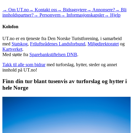
→ Om UT.no
→ Kontakt oss
→ Bidragsytere
→ Annonsere?
→ Bli
innholdspartner?
→ Personvern
→ Informasjonskapsler
→ Hjelp
Kolofon
UT.no er en tjeneste fra Den Norske Turistforening, i samarbeid
med
Statskog
,
Friluftsrådenes Landsforbund
,
Miljødirektoratet
og
Kartverket
.
Med støtte fra
Sparebankstiftelsen DNB
.
Takk til alle som bidrar
med turforslag, hytter, steder og annet
innhold på UT.no!
Finn din tur blant tusenvis av turforslag og hytter i
hele Norge