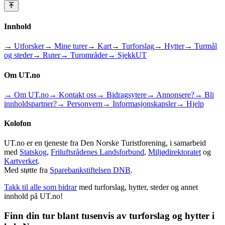
Innhold
→ Utforsker
→ Mine turer
→ Kart
→ Turforslag
→ Hytter
→ Turmål
og steder
→ Ruter
→ Turområder
→ SjekkUT
Om UT.no
→ Om UT.no
→ Kontakt oss
→ Bidragsytere
→ Annonsere?
→ Bli
innholdspartner?
→ Personvern
→ Informasjonskapsler
→ Hjelp
Kolofon
UT.no er en tjeneste fra Den Norske Turistforening, i samarbeid
med
Statskog
,
Friluftsrådenes Landsforbund
,
Miljødirektoratet
og
Kartverket
.
Med støtte fra
Sparebankstiftelsen DNB
.
Takk til alle som bidrar
med turforslag, hytter, steder og annet
innhold på UT.no!
Finn din tur blant tusenvis av turforslag og hytter i