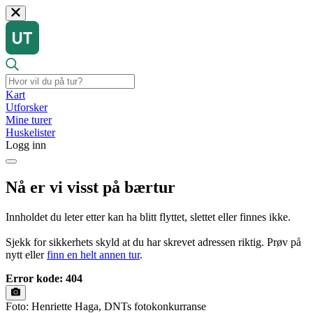
Kart
Utforsker
Mine turer
Huskelister
Logg inn
Nå er vi visst på bærtur
Innholdet du leter etter kan ha blitt flyttet, slettet eller finnes ikke.
Sjekk for sikkerhets skyld at du har skrevet adressen riktig. Prøv på
nytt eller
finn en helt annen tur
.
Error kode: 404
Foto: Henriette Haga, DNTs fotokonkurranse