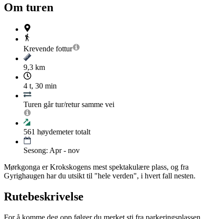
Om turen
Krevende
fottur
9,3 km
4 t, 30 min
Turen går tur/retur samme vei
561
høydemeter totalt
Sesong: Apr - nov
Mørkgonga er Krokskogens mest spektakulære plass, og fra
Gyrighaugen har du utsikt til "hele verden", i hvert fall nesten.
Rutebeskrivelse
For å komme deg opp følger du merket sti fra parkeringsplassen