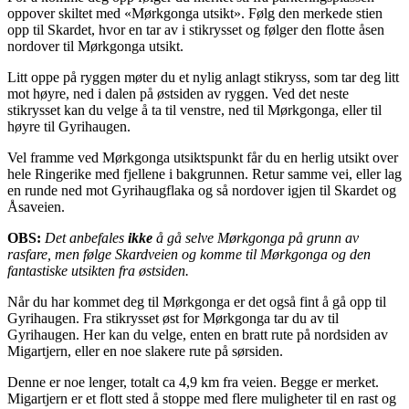
oppover skiltet med «Mørkgonga utsikt». Følg den merkede stien
opp til Skardet, hvor en tar av i stikrysset og følger den flotte åsen
nordover til Mørkgonga utsikt.
Litt oppe på ryggen møter du et nylig anlagt stikryss, som tar deg litt
mot høyre, ned i dalen på østsiden av ryggen. Ved det neste
stikrysset kan du velge å ta til venstre, ned til Mørkgonga, eller til
høyre til Gyrihaugen.
Vel framme ved Mørkgonga utsiktspunkt får du en herlig utsikt over
hele Ringerike med fjellene i bakgrunnen. Retur samme vei, eller lag
en runde ned mot Gyrihaugflaka og så nordover igjen til Skardet og
Åsaveien.
OBS:
Det anbefales
ikke
å gå selve Mørkgonga på grunn av
rasfare, men følge Skardveien og komme til Mørkgonga og den
fantastiske utsikten fra østsiden.
Når du har kommet deg til Mørkgonga er det også fint å gå opp til
Gyrihaugen. Fra stikrysset øst for Mørkgonga tar du av til
Gyrihaugen. Her kan du velge, enten en bratt rute på nordsiden av
Migartjern, eller en noe slakere rute på sørsiden.
Denne er noe lenger, totalt ca 4,9 km fra veien. Begge er merket.
Migartjern er et flott sted å stoppe med flere muligheter til en rast og