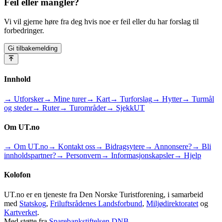
Feil eller mangler?
Vi vil gjerne høre fra deg hvis noe er feil eller du har forslag til
forbedringer.
Gi tilbakemelding
Innhold
→ Utforsker
→ Mine turer
→ Kart
→ Turforslag
→ Hytter
→ Turmål
og steder
→ Ruter
→ Turområder
→ SjekkUT
Om UT.no
→ Om UT.no
→ Kontakt oss
→ Bidragsytere
→ Annonsere?
→ Bli
innholdspartner?
→ Personvern
→ Informasjonskapsler
→ Hjelp
Kolofon
UT.no er en tjeneste fra Den Norske Turistforening, i samarbeid
med
Statskog
,
Friluftsrådenes Landsforbund
,
Miljødirektoratet
og
Kartverket
.
Med støtte fra
Sparebankstiftelsen DNB
.