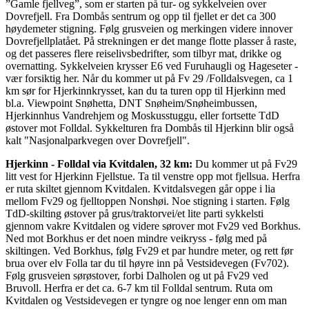
”Gamle fjellveg”, som er starten på tur- og sykkelveien over
Dovrefjell. Fra Dombås sentrum og opp til fjellet er det ca 300
høydemeter stigning. Følg grusveien og merkingen videre innover
Dovrefjellplatået. På strekningen er det mange flotte plasser å raste,
og det passeres flere reiselivsbedrifter, som tilbyr mat, drikke og
overnatting. Sykkelveien krysser E6 ved Furuhaugli og Hageseter -
vær forsiktig her. Når du kommer ut på Fv 29 /Folldalsvegen, ca 1
km sør for Hjerkinnkrysset, kan du ta turen opp til Hjerkinn med
bl.a. Viewpoint Snøhetta, DNT Snøheim/Snøheimbussen,
Hjerkinnhus Vandrehjem og Moskusstuggu, eller fortsette TdD
østover mot Folldal. Sykkelturen fra Dombås til Hjerkinn blir også
kalt "Nasjonalparkvegen over Dovrefjell".
Hjerkinn - Folldal via Kvitdalen, 32 km:
Du kommer ut på Fv29
litt vest for Hjerkinn Fjellstue. Ta til venstre opp mot fjellsua. Herfra
er ruta skiltet gjennom Kvitdalen. Kvitdalsvegen går oppe i lia
mellom Fv29 og fjelltoppen Nonshøi. Noe stigning i starten. Følg
TdD-skilting østover på grus/traktorvei/et lite parti sykkelsti
gjennom vakre Kvitdalen og videre sørover mot Fv29 ved Borkhus.
Ned mot Borkhus er det noen mindre veikryss - følg med på
skiltingen. Ved Borkhus, følg Fv29 et par hundre meter, og rett før
brua over elv Folla tar du til høyre inn på Vestsidevegen (Fv702).
Følg grusveien sørøstover, forbi Dalholen og ut på Fv29 ved
Bruvoll. Herfra er det ca. 6-7 km til Folldal sentrum. Ruta om
Kvitdalen og Vestsidevegen er tyngre og noe lenger enn om man