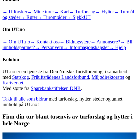
→ Utforsker
→ Mine turer
→ Kart
→ Turforslag
→ Hytter
→ Turmål
og steder
→ Ruter
→ Turområder
→ SjekkUT
Om UT.no
→ Om UT.no
→ Kontakt oss
→ Bidragsytere
→ Annonsere?
→ Bli
innholdspartner?
→ Personvern
→ Informasjonskapsler
→ Hjelp
Kolofon
UT.no er en tjeneste fra Den Norske Turistforening, i samarbeid
med
Statskog
,
Friluftsrådenes Landsforbund
,
Miljødirektoratet
og
Kartverket
.
Med støtte fra
Sparebankstiftelsen DNB
.
Takk til alle som bidrar
med turforslag, hytter, steder og annet
innhold på UT.no!
Finn din tur blant tusenvis av turforslag og hytter i
hele Norge