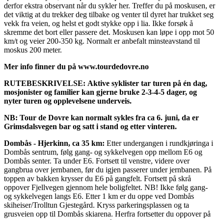
derfor ekstra observant når du sykler her. Treffer du på moskusen, er
det viktig at du trekker deg tilbake og venter til dyret har trukket seg
vekk fra veien, og helst et godt stykke opp i lia. Ikke forsøk å
skremme det bort eller passere det. Moskusen kan løpe i opp mot 50
km/t og veier 200-350 kg. Normalt er anbefalt minsteavstand til
moskus 200 meter.
Mer info finner du på www.tourdedovre.no
RUTEBESKRIVELSE:
Aktive syklister tar turen på én dag,
mosjonister og familier kan gjerne bruke 2-3-4-5 dager, og
nyter turen og opplevelsene underveis.
NB: Tour de Dovre kan normalt sykles fra ca 6. juni, da er
Grimsdalsvegen bar og satt i stand og etter vinteren.
Dombås - Hjerkinn, ca 35 km:
Etter undergangen i rundkjøringa i
Dombås sentrum, følg gang- og sykkelvegen opp mellom E6 og
Dombås senter. Ta under E6. Fortsett til venstre, videre over
gangbrua over jernbanen, før du igjen passerer under jernbanen. På
toppen av bakken krysser du E6 på gangfelt. Fortsett på skrå
oppover Fjellvegen gjennom hele boligfeltet. NB! Ikke følg gang-
og sykkelvegen langs E6. Etter 1 km er du oppe ved Dombås
skiheiser/Trolltun Gjestegård. Kryss parkeringsplassen og ta
grusveien opp til Dombås skiarena. Herfra fortsetter du oppover på