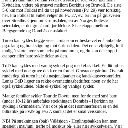
Kvitdalen, videre på grusvei mellom Borkhus og Bruvoll. De siste
5-6 km mot Folldal må du ut på hovedveien (Fv. 29) vær forsiktig
her. Fra Folldal til Fallet velger du Fv. 27, ev. tar inn på grusveien
over Streitlie. Gjennom Grimsdalen, en av Norges flotteste
seterdaler, er det grus/hardt jorddekke. Siste etappe mellom
Bergsgrende og Dombås er asfaltert.
Turen kan sykles begge veier - ruta som er beskrevet er å anbefale
pga. lang og bratt stigning mot Grimsdalen. Det er selvfølgelig fullt
mulig å starte hvor som helst på rundturen, og du kan dele opp i
etapper eller bare sykle deler av den.
TdD kan sykles med vanlig sykkel pog med el-sykkel. En litt robust
sykkel med noe grove dekk er en fordel. Grusracer går bra. Overalt
rundt deg på turen har du nasjonalparker og landskapsverområder.
Langs TdD ligger en rekke overnattingsbedrifter, noen av de har
også sykkelutleie, både el-sykkel og vanlige sykler.
Mange familier sykler Tour de Dovre, men for de med små barn
(under 10-12 år) anbefales strekningen Dombås - Hjerkinn og
sykling i Grimsdalen. Vær obs på at det i sommerferien er en del
biltrafikk på Fv29 og Fv27, samt at det er smal veiskulder.
NB! På strekningen (bak) Vålåsjøen - Heglingsbakken kan man,
spesielt i mai/juni, treffe på moskus på- eller nær sykkelveien. Vær