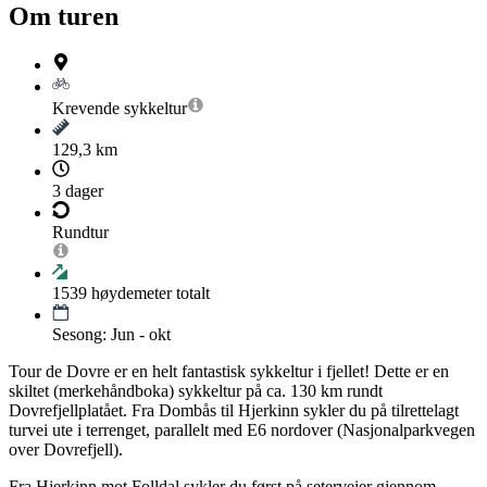
Om turen
Krevende
sykkeltur
129,3 km
3 dager
Rundtur
1539
høydemeter totalt
Sesong: Jun - okt
Tour de Dovre er en helt fantastisk sykkeltur i fjellet! ​Dette er en
skiltet (merkehåndboka) sykkeltur på ca. 130 km rundt
Dovrefjellplatået. Fra Dombås til Hjerkinn sykler du på tilrettelagt
turvei ute i terrenget, parallelt med E6 nordover (Nasjonalparkvegen
over Dovrefjell).
Fra Hjerkinn mot Folldal sykler du først på seterveier gjennom