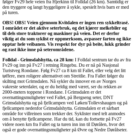
følger Fv29 hele veien fra Hjerkinn til Folldal (26 km). Samtidig er
den tryggere og langt hyggeligere å sykle, spesielt hvis barn er med
på turen.
OBS! OBS! Veien gjennom Kvitdalen er ingen ren sykkeltrasé.
I området er det aktive seterbruk, og det kjører melkebiler og
til dels store traktorer og maskiner på veien. Det er derfor
viktig at du som syklist er oppmerksom, avpasser farten og ikke
opptar hele veibanen. Vis respekt for dyr på beite, lukk grinder
og rast ikke inne på seterområdene.
Folldal - Grimsdalshytta, ca 28 km:
I Folldal sentrum tar du av fra
Fv29 og inn på Fv27 i retning Ringebu. Du er nå på Nasjonal
Turistveg Rondane. Følg Fv27 ca 8 km til Fallet, eller velg det litt
tøffere, men roligere alternativet om Streitlie. Fra Fallet følger du
skilting mot Grimsdalen. Nå sykler du innover en av Norges
vakreste seterdaler, og er du heldig med været, ser du rekken av
2000-meters toppene i Rondane. I Grimsdalen er det
overnattingsmuligheter ved Fallet, på Bergseng seter, DNT
Grimsdalshytta og på fjellcampen ved Løken/Tollevshaugen og på
fjellcampen nedenfor Grimsdalshytta. Grimsdalen er et sårbart
område for villreinen som trekker der. Syklister med telt anmodes
om å benytte fjellcampene. Har du tid, kan du fortsette på Fv27
videre noen km fra Fallet og ta turen inn inn til Dørålen, hvor det
også er gode overnattingsmuligheter på Øvre og Nedre Dørålseter.