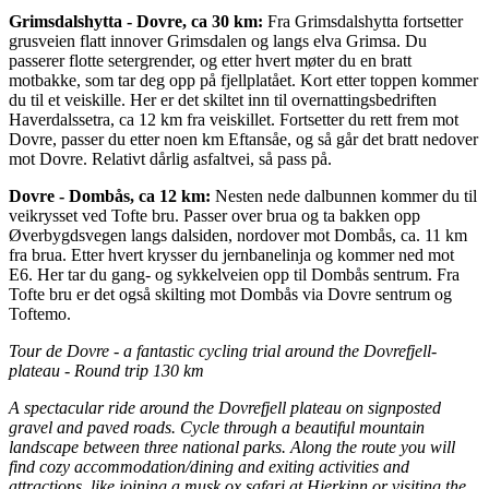
Grimsdalshytta - Dovre, ca 30 km:
Fra Grimsdalshytta fortsetter
grusveien flatt innover Grimsdalen og langs elva Grimsa. Du
passerer flotte setergrender, og etter hvert møter du en bratt
motbakke, som tar deg opp på fjellplatået. Kort etter toppen kommer
du til et veiskille. Her er det skiltet inn til overnattingsbedriften
Haverdalssetra, ca 12 km fra veiskillet. Fortsetter du rett frem mot
Dovre, passer du etter noen km Eftansåe, og så går det bratt nedover
mot Dovre. Relativt dårlig asfaltvei, så pass på.
Dovre - Dombås, ca 12 km:
Nesten nede dalbunnen kommer du til
veikrysset ved Tofte bru. Passer over brua og ta bakken opp
Øverbygdsvegen langs dalsiden, nordover mot Dombås, ca. 11 km
fra brua. Etter hvert krysser du jernbanelinja og kommer ned mot
E6. Her tar du gang- og sykkelveien opp til Dombås sentrum. Fra
Tofte bru er det også skilting mot Dombås via Dovre sentrum og
Toftemo.
Tour de Dovre - a fantastic cycling trial around the Dovrefjell-
plateau - Round trip 130 km
A spectacular ride around the Dovrefjell plateau on signposted
gravel and paved roads. Cycle through a beautiful mountain
landscape between three national parks. Along the route you will
find cozy accommodation/dining and exiting activities and
attractions, like joining a musk ox safari at Hjerkinn or visiting the