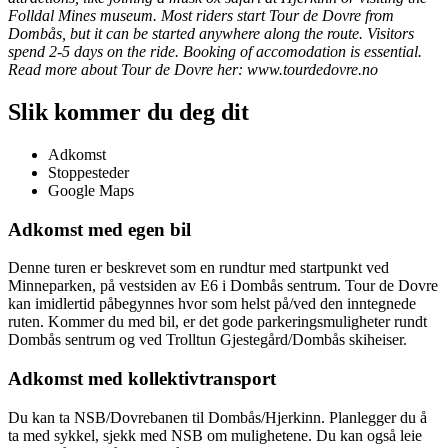
Folldal Mines museum. Most riders start Tour de Dovre from
Dombås, but it can be started anywhere along the route. Visitors
spend 2-5 days on the ride. Booking of accomodation is essential.
Read more about Tour de Dovre her: www.tourdedovre.no
Slik kommer du deg dit
Adkomst
Stoppesteder
Google Maps
Adkomst med egen bil
Denne turen er beskrevet som en rundtur med startpunkt ved
Minneparken, på vestsiden av E6 i Dombås sentrum. Tour de Dovre
kan imidlertid påbegynnes hvor som helst på/ved den inntegnede
ruten. Kommer du med bil, er det gode parkeringsmuligheter rundt
Dombås sentrum og ved Trolltun Gjestegård/Dombås skiheiser.
Adkomst med kollektivtransport
Du kan ta NSB/Dovrebanen til Dombås/Hjerkinn. Planlegger du å
ta med sykkel, sjekk med NSB om mulighetene. Du kan også leie