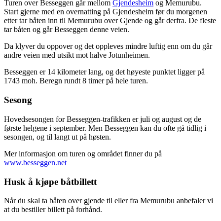
Turen over Besseggen går mellom
Gjendesheim
og Memurubu.
Start gjerne med en overnatting på Gjendesheim før du morgenen
etter tar båten inn til Memurubu over Gjende og går derfra. De fleste
tar båten og går Besseggen denne veien.
Da klyver du oppover og det oppleves mindre luftig enn om du går
andre veien med utsikt mot halve Jotunheimen.
Besseggen er 14 kilometer lang, og det høyeste punktet ligger på
1743 moh. Beregn rundt 8 timer på hele turen.
Sesong
Hovedsesongen for Besseggen-trafikken er juli og august og de
første helgene i september. Men Besseggen kan du ofte gå tidlig i
sesongen, og til langt ut på høsten.
Mer informasjon om turen og området finner du på
www.besseggen.net
Husk å kjøpe båtbillett
Når du skal ta båten over gjende til eller fra Memurubu anbefaler vi
at du bestiller billett på forhånd.