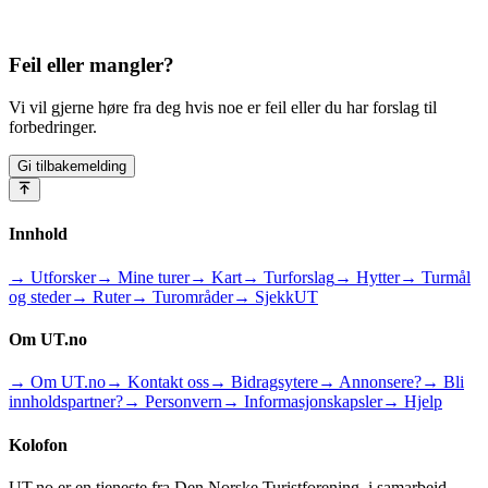
Feil eller mangler?
Vi vil gjerne høre fra deg hvis noe er feil eller du har forslag til
forbedringer.
Gi tilbakemelding
Innhold
→ Utforsker
→ Mine turer
→ Kart
→ Turforslag
→ Hytter
→ Turmål
og steder
→ Ruter
→ Turområder
→ SjekkUT
Om UT.no
→ Om UT.no
→ Kontakt oss
→ Bidragsytere
→ Annonsere?
→ Bli
innholdspartner?
→ Personvern
→ Informasjonskapsler
→ Hjelp
Kolofon
UT.no er en tjeneste fra Den Norske Turistforening, i samarbeid