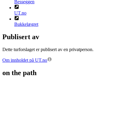
Besseggen
UT.no
Bukkelægret
Publisert av
Dette turforslaget er publisert av en privatperson.
Om innholdet på UT.no
on the path