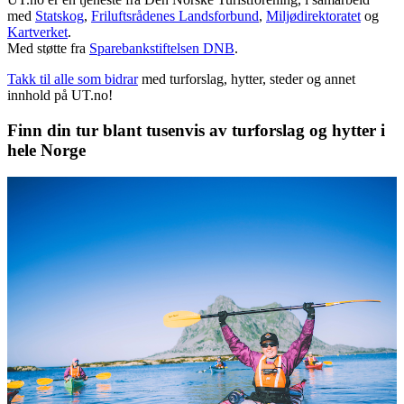
med
Statskog
,
Friluftsrådenes Landsforbund
,
Miljødirektoratet
og
Kartverket
.
Med støtte fra
Sparebankstiftelsen DNB
.
Takk til alle som bidrar
med turforslag, hytter, steder og annet
innhold på UT.no!
Finn din tur blant tusenvis av turforslag og hytter i
hele Norge