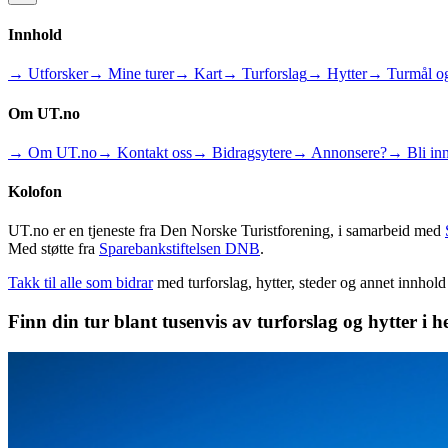
Innhold
→ Utforsker
→ Mine turer
→ Kart
→ Turforslag
→ Hytter
→ Turmål og
Om UT.no
→ Om UT.no
→ Kontakt oss
→ Bidragsytere
→ Annonsere?
→ Bli inn
Kolofon
UT.no er en tjeneste fra Den Norske Turistforening, i samarbeid med
Med støtte fra
Sparebankstiftelsen DNB
.
Takk til alle som bidrar
med turforslag, hytter, steder og annet innhol
Finn din tur blant tusenvis av turforslag og hytter i h