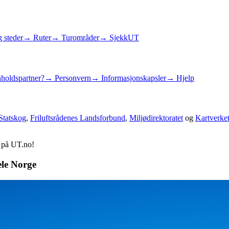
 steder
→ Ruter
→ Turområder
→ SjekkUT
holdspartner?
→ Personvern
→ Informasjonskapsler
→ Hjelp
Statskog
,
Friluftsrådenes Landsforbund
,
Miljødirektoratet
og
Kartverke
d på UT.no!
ele Norge