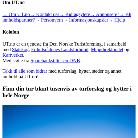
Om UT.no
→ Om UT.no
→ Kontakt oss
→ Bidragsytere
→ Annonsere?
→ Bli
innholdspartner?
→ Personvern
→ Informasjonskapsler
→ Hjelp
Kolofon
UT.no er en tjeneste fra Den Norske Turistforening, i samarbeid
med
Statskog
,
Friluftsrådenes Landsforbund
,
Miljødirektoratet
og
Kartverket
.
Med støtte fra
Sparebankstiftelsen DNB
.
Takk til alle som bidrar
med turforslag, hytter, steder og annet
innhold på UT.no!
Finn din tur blant tusenvis av turforslag og hytter i
hele Norge