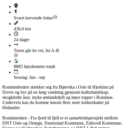
Svært krevende
fottur
436,6 km
24 dager
Turen går én vei, fra A-B
8885
høydemeter totalt
Sesong: Jun - sep
Rondandestien strekker seg fra Bjørvika i Oslo til Hjerkinn på
Dovre og byr på en lang vandring gjennom kulturlandskap,
skogkledte åser, myke østlandsfjell og høye topper i Rondane.
Underveis kan du komme innom flere store kulturskatter på
Østlandet.
Rondanestien - Fra fjord til fjell er et samarbeidsprosjekt mellom
DNT Oslo og Omegn, Nannestad Kommune, Eidsvoll Kommune,