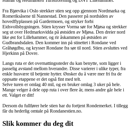
Hamar og Hedmarken Turistforening og DNT Lillehammer.
Fra Bjørvika i Oslo strekker stien seg opp gjennom Nordmarka og
Romeriksåsene til Nannestad. Den passerer på nordsiden av
hovedflyplassen på Gardermoen, og stryker forbi
Eidsvollsbygningen. Stien krysser Vorma sør for Mjøsa og strekker
seg ut over Hedmarksvidda på østsiden av Mjøsa. Den dreier nord
like øst for Lillehammer, og rir åskammen på østsiden av
Gudbrandsdalen. Den kommer inn på stinettet i Rondane ved
Gråhøgdbu, og krysser Rondane fra sør til nord. Stien avsluttes ved
Hjerkinn på Dovre.
Langs ruta er det overnattingssteder du kan benytte, som ligger i
passelig avstand mellom hverandre. Disse varierer i ulike typer, fra
enkle husvære til betjente hytter. Ønsker du å være mer fri fra de
oppsatte etappene er det også fint med telt.
Selve turen er omlag 40 mil, og en bruker omlag 3 uker på hele.
Mange velger å dele opp ruta i over flere år, mens andre går hele i
ett. Valget er ditt!
Dersom du fullfører hele stien har du fortjent Rondemerket. I tillegg
får du hederlig omtale på Rondanestien.no.
Slik kommer du deg dit