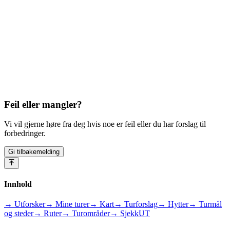
Feil eller mangler?
Vi vil gjerne høre fra deg hvis noe er feil eller du har forslag til
forbedringer.
Gi tilbakemelding
Innhold
→ Utforsker
→ Mine turer
→ Kart
→ Turforslag
→ Hytter
→ Turmål
og steder
→ Ruter
→ Turområder
→ SjekkUT