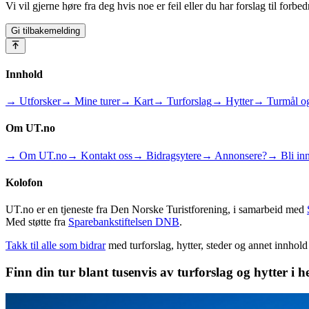
Vi vil gjerne høre fra deg hvis noe er feil eller du har forslag til forbed
Gi tilbakemelding
Innhold
→ Utforsker
→ Mine turer
→ Kart
→ Turforslag
→ Hytter
→ Turmål og
Om UT.no
→ Om UT.no
→ Kontakt oss
→ Bidragsytere
→ Annonsere?
→ Bli inn
Kolofon
UT.no er en tjeneste fra Den Norske Turistforening, i samarbeid med
Med støtte fra
Sparebankstiftelsen DNB
.
Takk til alle som bidrar
med turforslag, hytter, steder og annet innhol
Finn din tur blant tusenvis av turforslag og hytter i h