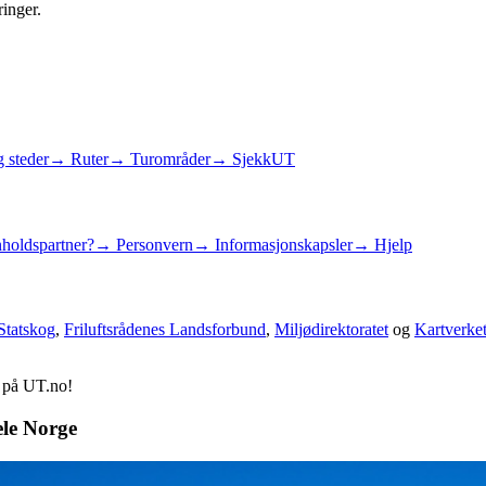
ringer.
 steder
→ Ruter
→ Turområder
→ SjekkUT
holdspartner?
→ Personvern
→ Informasjonskapsler
→ Hjelp
Statskog
,
Friluftsrådenes Landsforbund
,
Miljødirektoratet
og
Kartverke
d på UT.no!
ele Norge