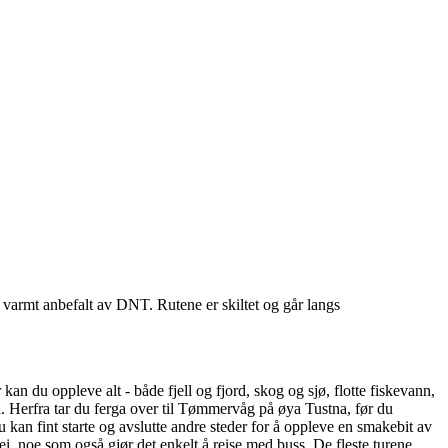
varmt anbefalt av DNT. Rutene er skiltet og går langs
an du oppleve alt - både fjell og fjord, skog og sjø, flotte fiskevann,
kai. Herfra tar du ferga over til Tømmervåg på øya Tustna, før du
kan fint starte og avslutte andre steder for å oppleve en smakebit av
ei, noe som også gjør det enkelt å reise med buss. De fleste turene