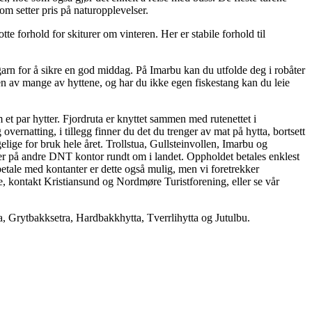
m setter pris på naturopplevelser.
lotte forhold for skiturer om vinteren. Her er stabile forhold til
kegarn for å sikre en god middag. På Imarbu kan du utfolde deg i robåter
ten av mange av hyttene, og har du ikke egen fiskestang kan du leie
et par hytter. Fjordruta er knyttet sammen med rutenettet i
vernatting, i tillegg finner du det du trenger av mat på hytta, bortsett
elige for bruk hele året. Trollstua, Gullsteinvollen, Imarbu og
er på andre DNT kontor rundt om i landet. Oppholdet betales enklest
betale med kontanter er dette også mulig, men vi foretrekker
, kontakt Kristiansund og Nordmøre Turistforening, eller se vår
ra, Grytbakksetra, Hardbakkhytta, Tverrlihytta og Jutulbu.