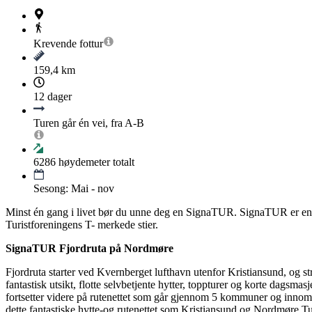
Krevende
fottur
159,4 km
12 dager
Turen går én vei, fra A-B
6286
høydemeter totalt
Sesong: Mai - nov
Minst én gang i livet bør du unne deg en SignaTUR. SignaTUR er en sa
Turistforeningens T- merkede stier.
SignaTUR Fjordruta på Nordmøre
Fjordruta starter ved Kvernberget lufthavn utenfor Kristiansund, og st
fantastisk utsikt, flotte selvbetjente hytter, toppturer og korte dagsm
fortsetter videre på rutenettet som går gjennom 5 kommuner og innom 12
dette fantastiske hytte-og rutenettet som Kristiansund og Nordmøre Tur