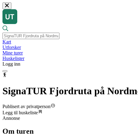
Kart
Utforsker
Mine turer
Huskelister
Logg inn
SignaTUR Fjordruta på Nordm
Publisert av privatperson
Legg til huskeliste
Annonse
Om turen