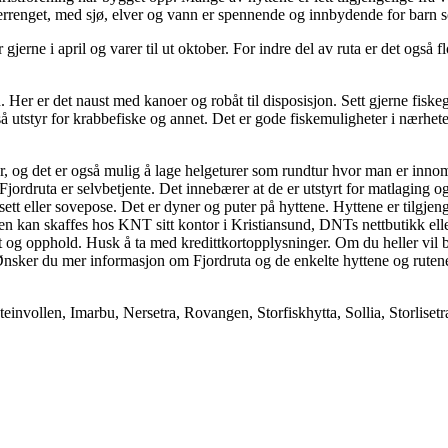
terrenget, med sjø, elver og vann er spennende og innbydende for barn so
 gjerne i april og varer til ut oktober. For indre del av ruta er det også f
n. Her er det naust med kanoer og robåt til disposisjon. Sett gjerne fis
gså utstyr for krabbefiske og annet. Det er gode fiskemuligheter i nærhe
r, og det er også mulig å lage helgeturer som rundtur hvor man er innom 
rdruta er selvbetjente. Det innebærer at de er utstyrt for matlaging og o
ett eller sovepose. Det er dyner og puter på hyttene. Hyttene er tilgjeng
en kan skaffes hos KNT sitt kontor i Kristiansund, DNTs nettbutikk ell
at og opphold. Husk å ta med kredittkortopplysninger. Om du heller vil 
Ønsker du mer informasjon om Fjordruta og de enkelte hyttene og rutene
steinvollen, Imarbu, Nersetra, Rovangen, Storfiskhytta, Sollia, Storliset