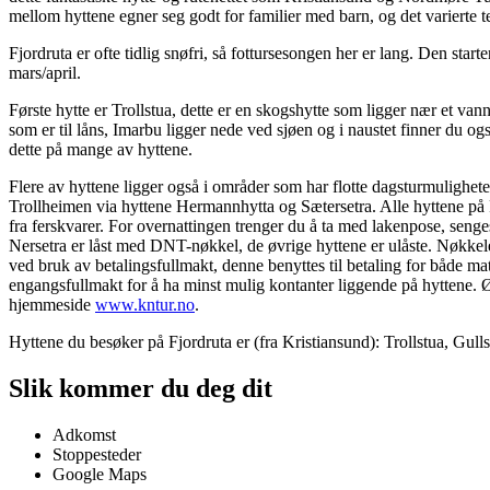
mellom hyttene egner seg godt for familier med barn, og det varierte 
Fjordruta er ofte tidlig snøfri, så fottursesongen her er lang. Den starter
mars/april.
Første hytte er Trollstua, dette er en skogshytte som ligger nær et van
som er til låns, Imarbu ligger nede ved sjøen og i naustet finner du o
dette på mange av hyttene.
Flere av hyttene ligger også i områder som har flotte dagsturmulighete
Trollheimen via hyttene Hermannhytta og Sætersetra. Alle hyttene på Fjo
fra ferskvarer. For overnattingen trenger du å ta med lakenpose, senges
Nersetra er låst med DNT-nøkkel, de øvrige hyttene er ulåste. Nøkkel
ved bruk av betalingsfullmakt, denne benyttes til betaling for både m
engangsfullmakt for å ha minst mulig kontanter liggende på hyttene. 
hjemmeside
www.kntur.no
.
Hyttene du besøker på Fjordruta er (fra Kristiansund): Trollstua, Gull
Slik kommer du deg dit
Adkomst
Stoppesteder
Google Maps