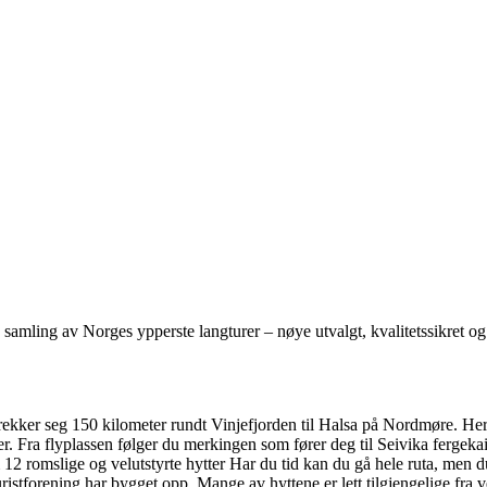
mling av Norges ypperste langturer – nøye utvalgt, kvalitetssikret og 
rekker seg 150 kilometer rundt Vinjefjorden til Halsa på Nordmøre. Her k
asjer. Fra flyplassen følger du merkingen som fører deg til Seivika ferge
 romslige og velutstyrte hytter Har du tid kan du gå hele ruta, men du 
istforening har bygget opp. Mange av hyttene er lett tilgjengelige fra v