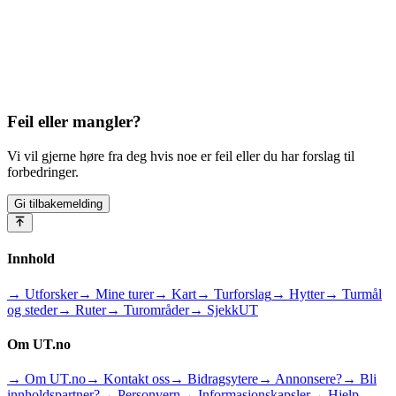
Feil eller mangler?
Vi vil gjerne høre fra deg hvis noe er feil eller du har forslag til
forbedringer.
Gi tilbakemelding
Innhold
→ Utforsker
→ Mine turer
→ Kart
→ Turforslag
→ Hytter
→ Turmål
og steder
→ Ruter
→ Turområder
→ SjekkUT
Om UT.no
→ Om UT.no
→ Kontakt oss
→ Bidragsytere
→ Annonsere?
→ Bli
innholdspartner?
→ Personvern
→ Informasjonskapsler
→ Hjelp