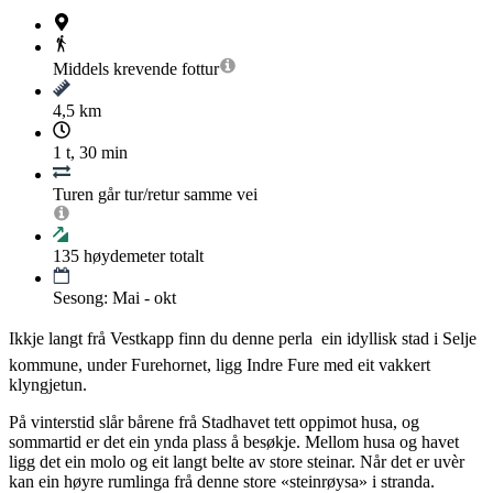
Middels krevende
fottur
4,5 km
1 t, 30 min
Turen går tur/retur samme vei
135
høydemeter totalt
Sesong: Mai - okt
Ikkje langt frå Vestkapp finn du denne perla  ein idyllisk stad i Selje
kommune, under Furehornet, ligg Indre Fure med eit vakkert
klyngjetun.
På vinterstid slår bårene frå Stadhavet tett oppimot husa, og
sommartid er det ein ynda plass å besøkje. Mellom husa og havet
ligg det ein molo og eit langt belte av store steinar. Når det er uvèr
kan ein høyre rumlinga frå denne store «steinrøysa» i stranda.