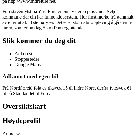
på http://www.indrefure.net/
Furestaven ytst på Ytre Fure er ein av dei to plassane i Selje
kommune der ein har funne kleberstein. Her finst merke frå gammalt
av etter uttak til steingryter. Det er ei stor naturoppleving å gå denne
turen, som er om lag 5 km fram og attende.
Slik kommer du deg dit
Adkomst
Stoppesteder
Google Maps
Adkomst med egen bil
Frå Nordfjoreid følgjes riksveg 15 til Indre Nore, derfra fylesveg 61
ut på Stadtlandet til Fure.
Oversiktskart
Høydeprofil
Annonse