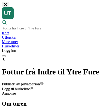
Kart
Utforsker
Mine turer
Huskelister
Logg inn
Fottur frå Indre til Ytre Fure
Publisert av privatperson
Legg til huskeliste
Annonse
Om turen