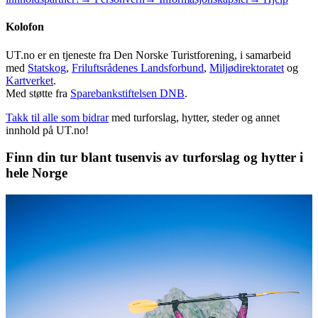
Kolofon
UT.no er en tjeneste fra Den Norske Turistforening, i samarbeid
med
Statskog
,
Friluftsrådenes Landsforbund
,
Miljødirektoratet
og
Kartverket
.
Med støtte fra
Sparebankstiftelsen DNB
.
Takk til alle som bidrar
med turforslag, hytter, steder og annet
innhold på UT.no!
Finn din tur blant tusenvis av turforslag og hytter i
hele Norge