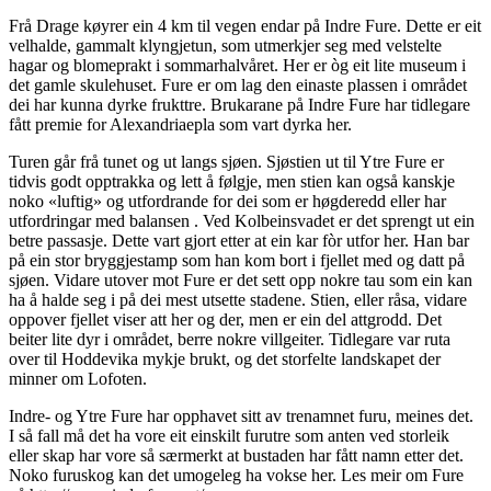
Frå Drage køyrer ein 4 km til vegen endar på Indre Fure. Dette er eit
velhalde, gammalt klyngjetun, som utmerkjer seg med velstelte
hagar og blomeprakt i sommarhalvåret. Her er òg eit lite museum i
det gamle skulehuset. Fure er om lag den einaste plassen i området
dei har kunna dyrke frukttre. Brukarane på Indre Fure har tidlegare
fått premie for Alexandriaepla som vart dyrka her.
Turen går frå tunet og ut langs sjøen. Sjøstien ut til Ytre Fure er
tidvis godt opptrakka og lett å følgje, men stien kan også kanskje
noko «luftig» og utfordrande for dei som er høgderedd eller har
utfordringar med balansen . Ved Kolbeinsvadet er det sprengt ut ein
betre passasje. Dette vart gjort etter at ein kar fòr utfor her. Han bar
på ein stor bryggjestamp som han kom bort i fjellet med og datt på
sjøen. Vidare utover mot Fure er det sett opp nokre tau som ein kan
ha å halde seg i på dei mest utsette stadene. Stien, eller råsa, vidare
oppover fjellet viser att her og der, men er ein del attgrodd. Det
beiter lite dyr i området, berre nokre villgeiter. Tidlegare var ruta
over til Hoddevika mykje brukt, og det storfelte landskapet der
minner om Lofoten.
Indre- og Ytre Fure har opphavet sitt av trenamnet furu, meines det.
I så fall må det ha vore eit einskilt furutre som anten ved storleik
eller skap har vore så særmerkt at bustaden har fått namn etter det.
Noko furuskog kan det umogeleg ha vokse her. Les meir om Fure