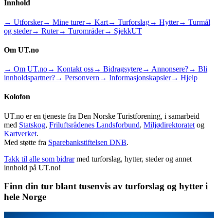
Innhold
→ Utforsker
→ Mine turer
→ Kart
→ Turforslag
→ Hytter
→ Turmål
og steder
→ Ruter
→ Turområder
→ SjekkUT
Om UT.no
→ Om UT.no
→ Kontakt oss
→ Bidragsytere
→ Annonsere?
→ Bli
innholdspartner?
→ Personvern
→ Informasjonskapsler
→ Hjelp
Kolofon
UT.no er en tjeneste fra Den Norske Turistforening, i samarbeid
med
Statskog
,
Friluftsrådenes Landsforbund
,
Miljødirektoratet
og
Kartverket
.
Med støtte fra
Sparebankstiftelsen DNB
.
Takk til alle som bidrar
med turforslag, hytter, steder og annet
innhold på UT.no!
Finn din tur blant tusenvis av turforslag og hytter i
hele Norge