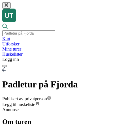
Kart
Utforsker
Mine turer
Huskelister
Logg inn
Padletur på Fjorda
Publisert av privatperson
Legg til huskeliste
Annonse
Om turen