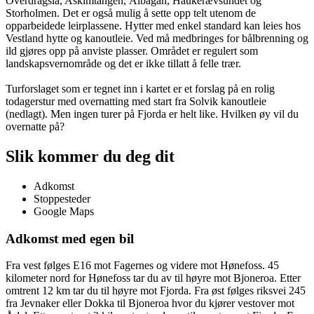
Overdragsla, Askimtangen, Ålbågan, Haukerævsundet og
Storholmen. Det er også mulig å sette opp telt utenom de
opparbeidede leirplassene. Hytter med enkel standard kan leies hos
Vestland hytte og kanoutleie. Ved må medbringes for bålbrenning og
ild gjøres opp på anviste plasser. Området er regulert som
landskapsvernområde og det er ikke tillatt å felle trær.
Turforslaget som er tegnet inn i kartet er et forslag på en rolig
todagerstur med overnatting med start fra Solvik kanoutleie
(nedlagt). Men ingen turer på Fjorda er helt like. Hvilken øy vil du
overnatte på?
Slik kommer du deg dit
Adkomst
Stoppesteder
Google Maps
Adkomst med egen bil
Fra vest følges E16 mot Fagernes og videre mot Hønefoss. 45
kilometer nord for Hønefoss tar du av til høyre mot Bjoneroa. Etter
omtrent 12 km tar du til høyre mot Fjorda. Fra øst følges riksvei 245
fra Jevnaker eller Dokka til Bjoneroa hvor du kjører vestover mot