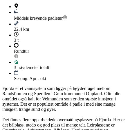
Middels krevende
padletur
22,4 km
3 t
Rundtur
3
høydemeter totalt
Sesong: Apr - okt
Fjorda er et vannsystem som ligger på høydedraget mellom
Randsfjorden og Sperillen i Gran kommune i Oppland. Ofte blir
området også kalt for Velmunden som er den største innsjøen i
systemet. Det er et populært område å padle i med sine mange
innsjøer, trange sund og øyer.
Det finnes flere opparbeidede overnattingsplasser på Fjorda. Her er
det bålplass, utedo og god plass til mange telt. Leirplassene er