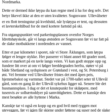
Nordmarka.
Dette er dermed ikke løypa du kan regne med å ha for deg selv. Det
betyr likevel ikke at den er uten kvaliteter. Sognsvann  Ullevålseter
er en flott treningstur på kveldstid, når lysløypa er tent, og dessuten
et lavterskeltilbud for de med kortere fartstid på ski.
Fra utgangspunktet ved parkeringsplassen ovenfor Norges
Idrettshøyskole, går vi langs østsiden av Sognsvann før vi tar fatt på
de slake motbakkene i nordenden av vannet.
Etter et par kilometer i sporet, når vi Store Åklungen, som løypa
følger et lengre stykke. Her passerer vi blant annet 60 grader nord,
som er markert på en tavle langs veien. Vi kan godt stoppe opp og
fundere litt over at om vi følger breddegraden herfra, støter vi på
både Shetland og sydspissen av Grønland i vest, og St. Petersburg i
øst. Vel fremme ved Ullevålseter fristes det med åpen peis,
hjemmebakst og varmmat. Stedet var på 1700-tallet seter til Ullevål
gård, som en gang lå der Ullevål sykehus ligger nå. Senere ble det
husmannsplass. I dag er det et knutepunkt for skiløpere, med
tusenvis av solbærtoddyer på samvittigheten. Dette er kanskje den
mest besøkte av alle hyttene i Marka.
Kanskje tar vi også en kopp og en god hvil med ryggen mot
uteveggen, før vi igjen får skiene under føttene og suser ned de slake