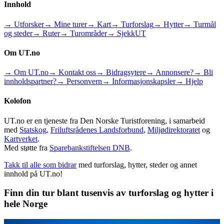
Innhold
→ Utforsker
→ Mine turer
→ Kart
→ Turforslag
→ Hytter
→ Turmål
og steder
→ Ruter
→ Turområder
→ SjekkUT
Om UT.no
→ Om UT.no
→ Kontakt oss
→ Bidragsytere
→ Annonsere?
→ Bli
innholdspartner?
→ Personvern
→ Informasjonskapsler
→ Hjelp
Kolofon
UT.no er en tjeneste fra Den Norske Turistforening, i samarbeid
med
Statskog
,
Friluftsrådenes Landsforbund
,
Miljødirektoratet
og
Kartverket
.
Med støtte fra
Sparebankstiftelsen DNB
.
Takk til alle som bidrar
med turforslag, hytter, steder og annet
innhold på UT.no!
Finn din tur blant tusenvis av turforslag og hytter i
hele Norge