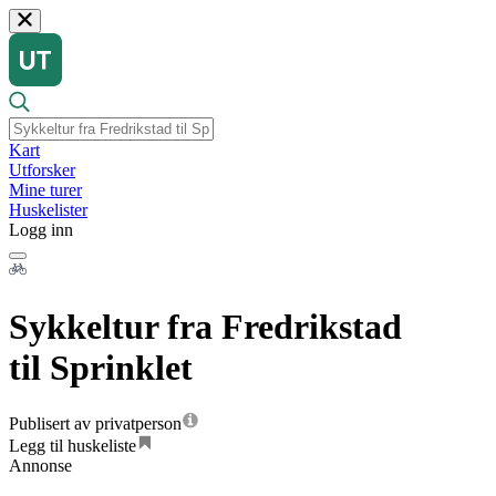
Kart
Utforsker
Mine turer
Huskelister
Logg inn
Sykkeltur fra Fredrikstad
til Sprinklet
Publisert av privatperson
Legg til huskeliste
Annonse