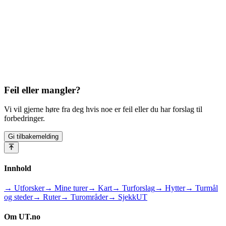
Feil eller mangler?
Vi vil gjerne høre fra deg hvis noe er feil eller du har forslag til
forbedringer.
Gi tilbakemelding
Innhold
→ Utforsker
→ Mine turer
→ Kart
→ Turforslag
→ Hytter
→ Turmål
og steder
→ Ruter
→ Turområder
→ SjekkUT
Om UT.no