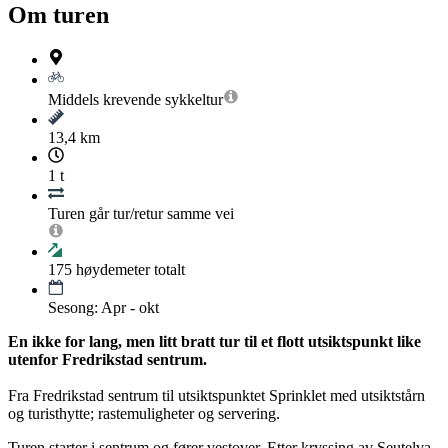
Om turen
Middels krevende
sykkeltur
13,4 km
1 t
Turen går tur/retur samme vei
175
høydemeter totalt
Sesong: Apr - okt
En ikke for lang, men litt bratt tur til et flott utsiktspunkt like
utenfor Fredrikstad sentrum.
Fra Fredrikstad sentrum til utsiktspunktet Sprinklet med utsiktstårn
og turisthytte; rastemuligheter og servering.
Turen starter i sentrum og fører vestover. Etter kryssing av Seutelva