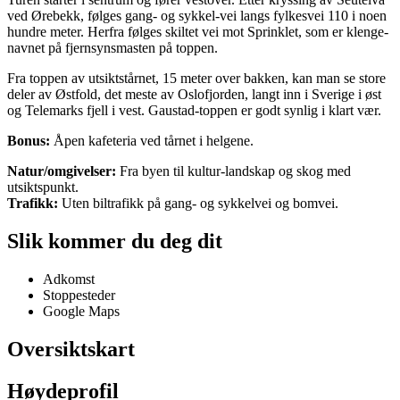
ved Ørebekk, følges gang- og sykkel-vei langs fylkesvei 110 i noen
hundre meter. Herfra følges skiltet vei mot Sprinklet, som er klenge-
navnet på fjernsynsmasten på toppen.
Fra toppen av utsiktstårnet, 15 meter over bakken, kan man se store
deler av Østfold, det meste av Oslofjorden, langt inn i Sverige i øst
og Telemarks fjell i vest. Gaustad-toppen er godt synlig i klart vær.
Bonus:
Åpen kafeteria ved tårnet i helgene.
Natur/omgivelser:
Fra byen til kultur-landskap og skog med
utsiktspunkt.
Trafikk:
Uten biltrafikk på gang- og sykkelvei og bomvei.
Slik kommer du deg dit
Adkomst
Stoppesteder
Google Maps
Oversiktskart
Høydeprofil