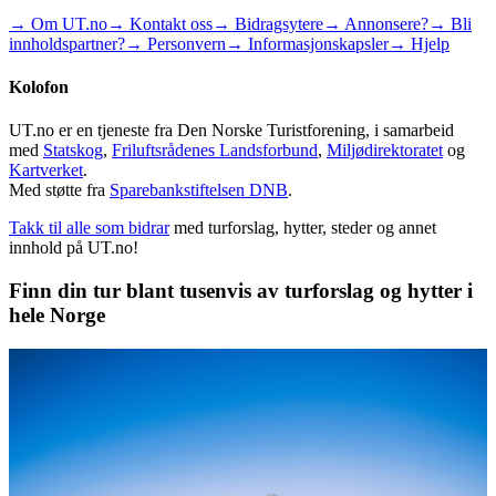
→ Om UT.no
→ Kontakt oss
→ Bidragsytere
→ Annonsere?
→ Bli
innholdspartner?
→ Personvern
→ Informasjonskapsler
→ Hjelp
Kolofon
UT.no er en tjeneste fra Den Norske Turistforening, i samarbeid
med
Statskog
,
Friluftsrådenes Landsforbund
,
Miljødirektoratet
og
Kartverket
.
Med støtte fra
Sparebankstiftelsen DNB
.
Takk til alle som bidrar
med turforslag, hytter, steder og annet
innhold på UT.no!
Finn din tur blant tusenvis av turforslag og hytter i
hele Norge