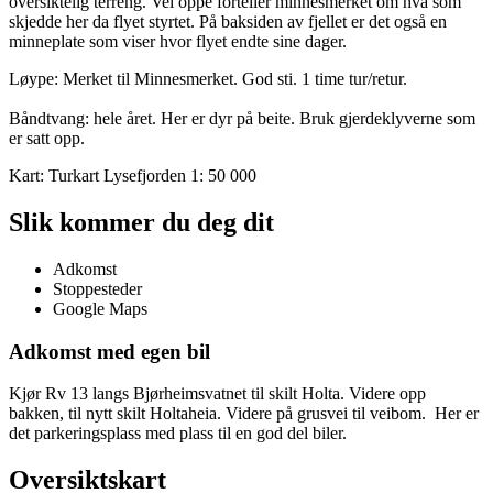
oversiktelig terreng. Vel oppe forteller minnesmerket om hva som
skjedde her da flyet styrtet. På baksiden av fjellet er det også en
minneplate som viser hvor flyet endte sine dager.
Løype: Merket til Minnesmerket. God sti. 1 time tur/retur.
Båndtvang: hele året. Her er dyr på beite. Bruk gjerdeklyverne som
er satt opp.
Kart: Turkart Lysefjorden 1: 50 000
Slik kommer du deg dit
Adkomst
Stoppesteder
Google Maps
Adkomst med egen bil
Kjør Rv 13 langs Bjørheimsvatnet til skilt Holta. Videre opp
bakken, til nytt skilt Holtaheia. Videre på grusvei til veibom. Her er
det parkeringsplass med plass til en god del biler.
Oversiktskart