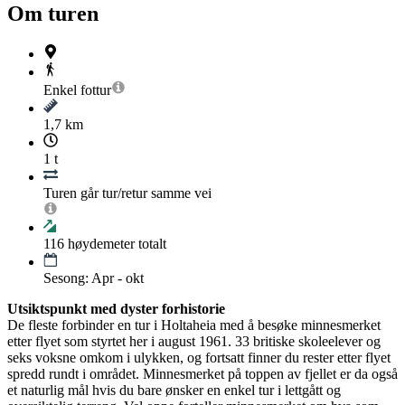
Om turen
Enkel
fottur
1,7 km
1 t
Turen går tur/retur samme vei
116
høydemeter totalt
Sesong: Apr - okt
Utsiktspunkt med dyster forhistorie
De fleste forbinder en tur i Holtaheia med å besøke minnesmerket
etter flyet som styrtet her i august 1961. 33 britiske skoleelever og
seks voksne omkom i ulykken, og fortsatt finner du rester etter flyet
spredd rundt i området. Minnesmerket på toppen av fjellet er da også
et naturlig mål hvis du bare ønsker en enkel tur i lettgått og