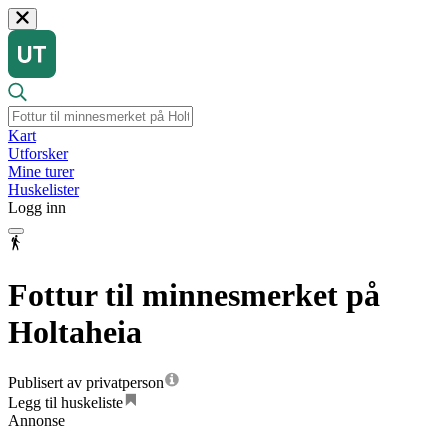
Kart
Utforsker
Mine turer
Huskelister
Logg inn
Fottur til minnesmerket på
Holtaheia
Publisert av privatperson
Legg til huskeliste
Annonse