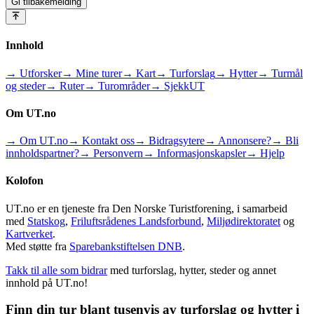
Gi tilbakemelding
Innhold
→ Utforsker
→ Mine turer
→ Kart
→ Turforslag
→ Hytter
→ Turmål
og steder
→ Ruter
→ Turområder
→ SjekkUT
Om UT.no
→ Om UT.no
→ Kontakt oss
→ Bidragsytere
→ Annonsere?
→ Bli
innholdspartner?
→ Personvern
→ Informasjonskapsler
→ Hjelp
Kolofon
UT.no er en tjeneste fra Den Norske Turistforening, i samarbeid
med
Statskog
,
Friluftsrådenes Landsforbund
,
Miljødirektoratet
og
Kartverket
.
Med støtte fra
Sparebankstiftelsen DNB
.
Takk til alle som bidrar
med turforslag, hytter, steder og annet
innhold på UT.no!
Finn din tur blant tusenvis av turforslag og hytter i