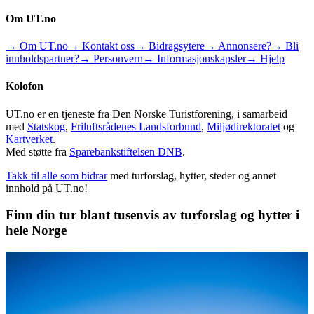
Om UT.no
→ Om UT.no
→ Kontakt oss
→ Bidragsytere
→ Annonsere?
→ Bli
innholdspartner?
→ Personvern
→ Informasjonskapsler
→ Hjelp
Kolofon
UT.no er en tjeneste fra Den Norske Turistforening, i samarbeid
med
Statskog
,
Friluftsrådenes Landsforbund
,
Miljødirektoratet
og
Kartverket
.
Med støtte fra
Sparebankstiftelsen DNB
.
Takk til alle som bidrar
med turforslag, hytter, steder og annet
innhold på UT.no!
Finn din tur blant tusenvis av turforslag og hytter i
hele Norge