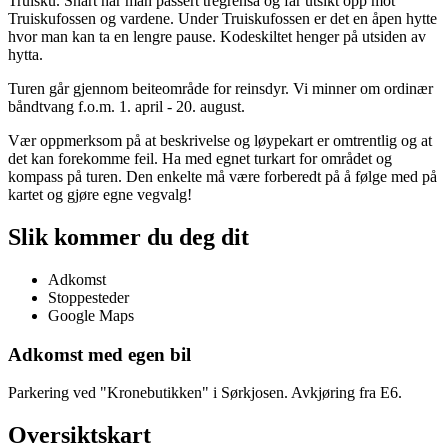
Truisku. Snart har man passert tregrensa og får utsikt opp mot
Truiskufossen og vardene. Under Truiskufossen er det en åpen hytte
hvor man kan ta en lengre pause. Kodeskiltet henger på utsiden av
hytta.
Turen går gjennom beiteområde for reinsdyr. Vi minner om ordinær
båndtvang f.o.m. 1. april - 20. august.
Vær oppmerksom på at beskrivelse og løypekart er omtrentlig og at
det kan forekomme feil. Ha med egnet turkart for området og
kompass på turen. Den enkelte må være forberedt på å følge med på
kartet og gjøre egne vegvalg!
Slik kommer du deg dit
Adkomst
Stoppesteder
Google Maps
Adkomst med egen bil
Parkering ved "Kronebutikken" i Sørkjosen. Avkjøring fra E6.
Oversiktskart