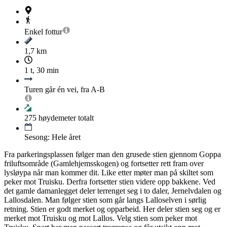
Enkel
fottur
1,7 km
1 t, 30 min
Turen går én vei, fra A-B
275
høydemeter totalt
Sesong: Hele året
Fra parkeringsplassen følger man den grusede stien gjennom Goppa
friluftsområde (Gamlehjemsskogen) og fortsetter rett fram over
lysløypa når man kommer dit. Like etter møter man på skiltet som
peker mot Truisku. Derfra fortsetter stien videre opp bakkene. Ved
det gamle damanlegget deler terrenget seg i to daler, Jernelvdalen og
Lallosdalen. Man følger stien som går langs Lalloselven i sørlig
retning. Stien er godt merket og opparbeid. Her deler stien seg og er
merket mot Truisku og mot Lallos. Velg stien som peker mot