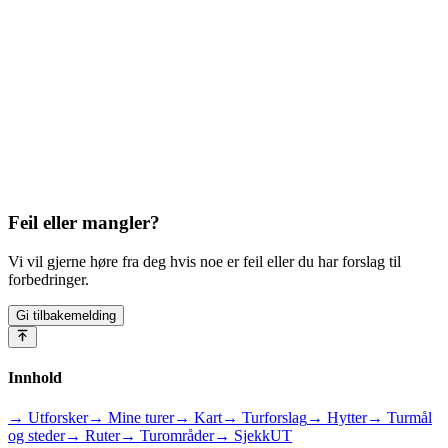
Feil eller mangler?
Vi vil gjerne høre fra deg hvis noe er feil eller du har forslag til
forbedringer.
Gi tilbakemelding
Innhold
→ Utforsker
→ Mine turer
→ Kart
→ Turforslag
→ Hytter
→ Turmål
og steder
→ Ruter
→ Turområder
→ SjekkUT