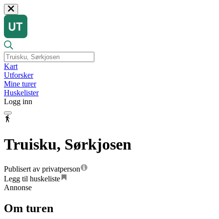
Kart
Utforsker
Mine turer
Huskelister
Logg inn
Truisku, Sørkjosen
Publisert av privatperson
Legg til huskeliste
Annonse
Om turen