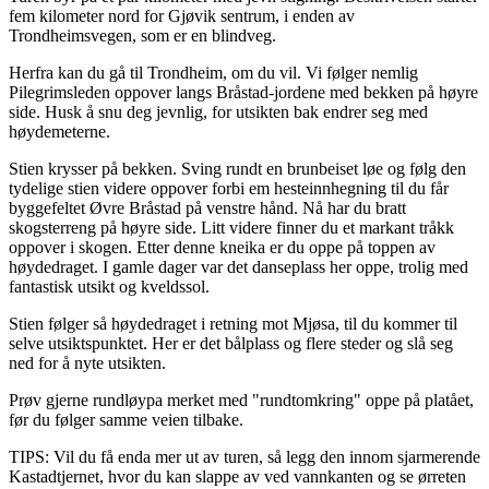
fem kilometer nord for Gjøvik sentrum, i enden av
Trondheimsvegen, som er en blindveg.
Herfra kan du gå til Trondheim, om du vil. Vi følger nemlig
Pilegrimsleden oppover langs Bråstad-jordene med bekken på høyre
side. Husk å snu deg jevnlig, for utsikten bak endrer seg med
høydemeterne.
Stien krysser på bekken. Sving rundt en brunbeiset løe og følg den
tydelige stien videre oppover forbi em hesteinnhegning til du får
byggefeltet Øvre Bråstad på venstre hånd. Nå har du bratt
skogsterreng på høyre side. Litt videre finner du et markant tråkk
oppover i skogen. Etter denne kneika er du oppe på toppen av
høydedraget. I gamle dager var det danseplass her oppe, trolig med
fantastisk utsikt og kveldssol.
Stien følger så høydedraget i retning mot Mjøsa, til du kommer til
selve utsiktspunktet. Her er det bålplass og flere steder og slå seg
ned for å nyte utsikten.
Prøv gjerne rundløypa merket med "rundtomkring" oppe på platået,
før du følger samme veien tilbake.
TIPS: Vil du få enda mer ut av turen, så legg den innom sjarmerende
Kastadtjernet, hvor du kan slappe av ved vannkanten og se ørreten