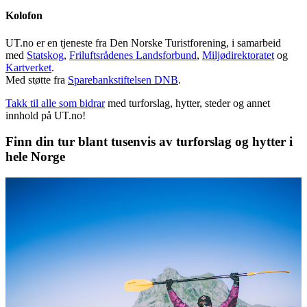
Kolofon
UT.no er en tjeneste fra Den Norske Turistforening, i samarbeid
med
Statskog
,
Friluftsrådenes Landsforbund
,
Miljødirektoratet
og
Kartverket
.
Med støtte fra
Sparebankstiftelsen DNB
.
Takk til alle som bidrar
med turforslag, hytter, steder og annet
innhold på UT.no!
Finn din tur blant tusenvis av turforslag og hytter i
hele Norge