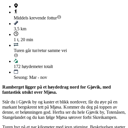
Middels krevende
fottur
3,5 km
1 t, 20 min
Turen går tur/retur samme vei
172
høydemeter totalt
Sesong: Mar - nov
Ramberget ligger på et høydedrag nord for Gjøvik, med
fantastisk utsikt over Mjøsa.
Står du i Gjøvik by og kaster et blikk nordover, får du øye på en
markant bergskrent tett på Mjøsa. Kommer du deg på toppen av
denne, er belønningen god. Herfra ser du hele Gjøvik by, Totenåsen,
Stangelandet og du kan følge Mjøsa sørover forbi Skreikampen.
Turen byr på et par kilometer med jevn stigning. Beskrivelsen starter