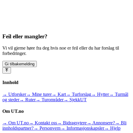
Feil eller mangler?
Vi vil gjerne høre fra deg hvis noe er feil eller du har forslag til
forbedringer.
Gi tilbakemelding
Innhold
→ Utforsker
→ Mine turer
→ Kart
→ Turforslag
→ Hytter
→ Turmål
og steder
→ Ruter
→ Turområder
→ SjekkUT
Om UT.no
→ Om UT.no
→ Kontakt oss
→ Bidragsytere
→ Annonsere?
→ Bli
innholdspartner?
→ Personvern
→ Informasjonskapsler
→ Hjelp