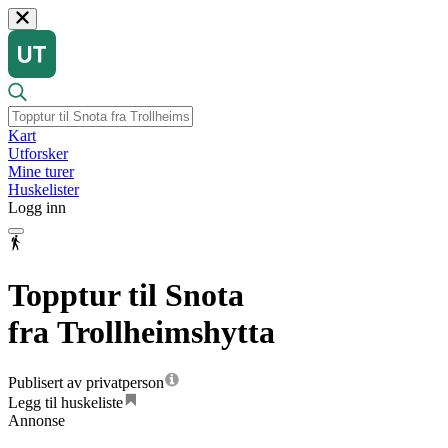
Kart
Utforsker
Mine turer
Huskelister
Logg inn
Topptur til Snota
fra Trollheimshytta
Publisert av privatperson
Legg til huskeliste
Annonse