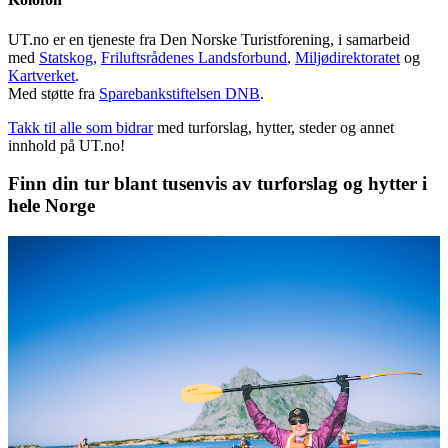
UT.no er en tjeneste fra Den Norske Turistforening, i samarbeid
med
Statskog
,
Friluftsrådenes Landsforbund
,
Miljødirektoratet
og
Kartverket
.
Med støtte fra
Sparebankstiftelsen DNB
.
Takk til alle som bidrar
med turforslag, hytter, steder og annet
innhold på UT.no!
Finn din tur blant tusenvis av turforslag og hytter i
hele Norge