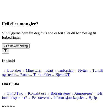
Feil eller mangler?
Vi vil gjerne høre fra deg hvis noe er feil eller du har forslag til
forbedringer.
Gi tilbakemelding
Innhold
→ Utforsker
→ Mine turer
→ Kart
→ Turforslag
→ Hytter
→ Turmål
og steder
→ Ruter
→ Turområder
→ SjekkUT
Om UT.no
→ Om UT.no
→ Kontakt oss
→ Bidragsytere
→ Annonsere?
→ Bli
innholdspartner?
→ Personvern
→ Informasjonskapsler
→ Hjelp
Kolofon