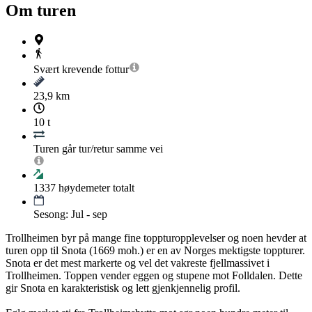
Om turen
Svært krevende
fottur
23,9 km
10 t
Turen går tur/retur samme vei
1337
høydemeter totalt
Sesong: Jul - sep
Trollheimen byr på mange fine toppturopplevelser og noen hevder at
turen opp til Snota (1669 moh.) er en av Norges mektigste toppturer.
Snota er det mest markerte og vel det vakreste fjellmassivet i
Trollheimen. Toppen vender eggen og stupene mot Folldalen. Dette
gir Snota en karakteristisk og lett gjenkjennelig profil.