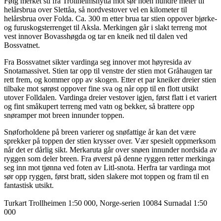
Følg merket sti fra Trollheimshytta mot sør noen hundre meter til
helårsbrua over Slettåa, så nordvestover vel en kilometer til
helårsbrua over Folda. Ca. 300 m etter brua tar stien oppover bjørke-
og furuskogsterrenget til Aksla. Merkingen går i slakt terreng mot
vest innover Bovasshøgda og tar en kneik ned til dalen ved
Bossvatnet.
Fra Bossvatnet sikter vardinga seg innover mot høyresida av
Snotamassivet. Stien tar opp til venstre der stien mot Gråhaugen tar
rett frem, og kommer opp av skogen. Etter et par kneiker dreier stien
tilbake mot sørøst oppover fine sva og når opp til en flott utsikt
utover Folldalen. Vardinga dreier vestover igjen, først flatt i et variert
og fint småkupert terreng med vatn og bekker, så brattere opp
snøramper mot breen innunder toppen.
Snøforholdene på breen varierer og snøfattige år kan det være
sprekker på toppen der stien krysser over. Vær spesielt oppmerksom
når det er dårlig sikt. Merkaruta går over snøen innunder nordsida av
ryggen som deler breen. Fra øverst på denne ryggen retter merkinga
seg inn mot tjønna ved foten av Litl-snota. Herfra tar vardinga mot
sør opp ryggen, først bratt, siden slakere mot toppen og fram til en
fantastisk utsikt.
Turkart Trollheimen 1:50 000, Norge-serien 10084 Surnadal 1:50
000