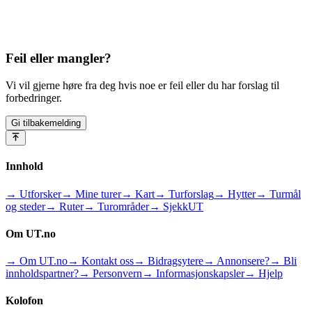
Feil eller mangler?
Vi vil gjerne høre fra deg hvis noe er feil eller du har forslag til
forbedringer.
Gi tilbakemelding
Innhold
→ Utforsker
→ Mine turer
→ Kart
→ Turforslag
→ Hytter
→ Turmål
og steder
→ Ruter
→ Turområder
→ SjekkUT
Om UT.no
→ Om UT.no
→ Kontakt oss
→ Bidragsytere
→ Annonsere?
→ Bli
innholdspartner?
→ Personvern
→ Informasjonskapsler
→ Hjelp
Kolofon