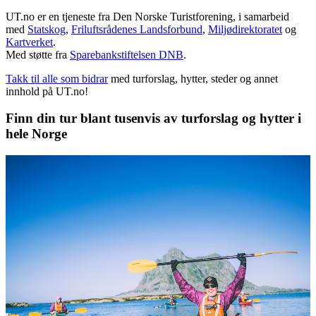
UT.no er en tjeneste fra Den Norske Turistforening, i samarbeid
med
Statskog
,
Friluftsrådenes Landsforbund
,
Miljødirektoratet
og
Kartverket
.
Med støtte fra
Sparebankstiftelsen DNB
.
Takk til alle som bidrar
med turforslag, hytter, steder og annet
innhold på UT.no!
Finn din tur blant tusenvis av turforslag og hytter i
hele Norge