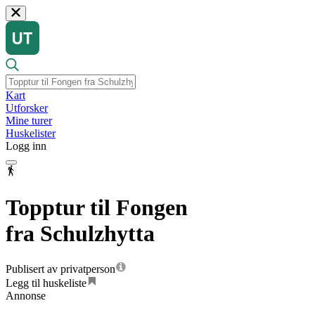
Kart
Utforsker
Mine turer
Huskelister
Logg inn
Topptur til Fongen
fra Schulzhytta
Publisert av privatperson
Legg til huskeliste
Annonse