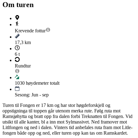
Om turen
Krevende
fottur
17,3 km
6 t
Rundtur
1030
høydemeter totalt
Sesong: Jun - sep
Turen til Fongen er 17 km og har stor høgdeforskjell og
oppstigninga til toppen går utenom merka rute. Følg ruta mot
Ramsjøhytta og bratt opp fra dalen forbi Treknatten til Fongen. Vid
utsikt til alle kanter, bl a inn mot Sylmassivet. Ned framover mot
Litlfongen og ned i dalen. Vinters tid anbefales ruta fram mot Litle-
fongen både opp og ned, eller turen opp kan tas om Ramskardet.