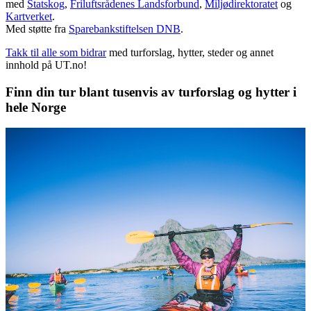
med
Statskog
,
Friluftsrådenes Landsforbund
,
Miljødirektoratet
og
Kartverket
.
Med støtte fra
Sparebankstiftelsen DNB
.
Takk til alle som bidrar
med turforslag, hytter, steder og annet
innhold på UT.no!
Finn din tur blant tusenvis av turforslag og hytter i
hele Norge