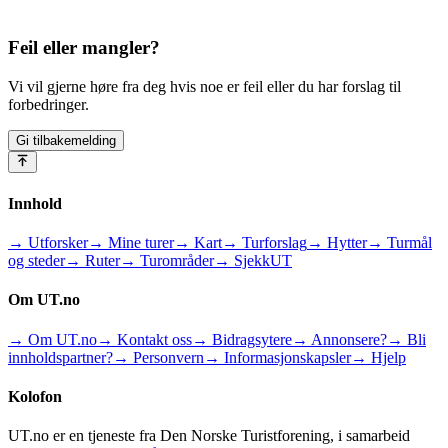
Feil eller mangler?
Vi vil gjerne høre fra deg hvis noe er feil eller du har forslag til
forbedringer.
Gi tilbakemelding
Innhold
→ Utforsker
→ Mine turer
→ Kart
→ Turforslag
→ Hytter
→ Turmål
og steder
→ Ruter
→ Turområder
→ SjekkUT
Om UT.no
→ Om UT.no
→ Kontakt oss
→ Bidragsytere
→ Annonsere?
→ Bli
innholdspartner?
→ Personvern
→ Informasjonskapsler
→ Hjelp
Kolofon
UT.no er en tjeneste fra Den Norske Turistforening, i samarbeid