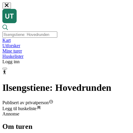
Kart
Utforsker
Mine turer
Huskelister
Logg inn
Ilsengstiene: Hovedrunden
Publisert av privatperson
Legg til huskeliste
Annonse
Om turen