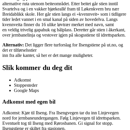
alternative ruta utenom beiteområdet. Etter beitet går stien inntil
Svartelva og i en vakker bjørkeallé fram til Løkenkvern bru nær
Breidablikk skole. Her går stien langs ei «kvennveit» som i tidligere
tider ledet vannet i en smal kanal på siden av hovedelva. Langs
kvennveita finner du 16 ulike løvtrær merket med navn, samt
en veldig trivelig gapahuk og bålplass. Deretter går stien i åkerkant,
over jernbanelinja og vestover igjen på skogsstiene til idrettsparken.
Alternativ:
Det ligger flere turforslag for Ilsengstiene på ut.no, og
det er tilførselsstier
inn fra alle kanter, så her er det mange muligheter.
Slik kommer du deg dit
Adkomst
Stoppesteder
Google Maps
Adkomst med egen bil
Adkomst: Kjør til Ilseng. Fra Ilsengvegen tar du inn Linjevegen
nord for jernbaneundergangen. Følg Linjevegen til idrettsparken.
Eventuelt tog til Ilseng med Rørosbanen. Gi signal for stopp.
Ilsengstiene er skiltet fra stasjonen.