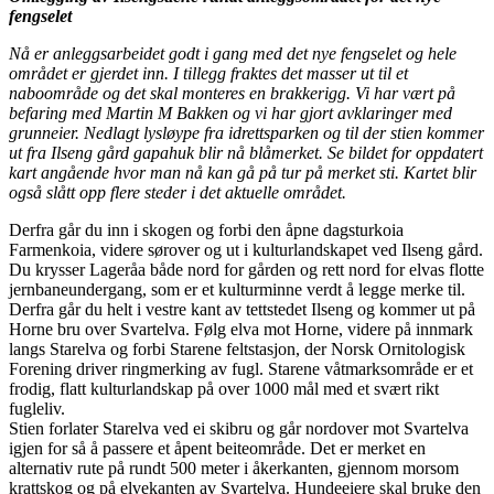
fengselet
Nå er anleggsarbeidet godt i gang med det nye fengselet og hele
området er gjerdet inn. I tillegg fraktes det masser ut til et
naboområde og det skal monteres en brakkerigg. Vi har vært på
befaring med Martin M Bakken og vi har gjort avklaringer med
grunneier. Nedlagt lysløype fra idrettsparken og til der stien kommer
ut fra Ilseng gård gapahuk blir nå blåmerket. Se bildet for oppdatert
kart angående hvor man nå kan gå på tur på merket sti. Kartet blir
også slått opp flere steder i det aktuelle området.
Derfra går du inn i skogen og forbi den åpne dagsturkoia
Farmenkoia, videre sørover og ut i kulturlandskapet ved Ilseng gård.
Du krysser Lageråa både nord for gården og rett nord for elvas flotte
jernbaneundergang, som er et kulturminne verdt å legge merke til.
Derfra går du helt i vestre kant av tettstedet Ilseng og kommer ut på
Horne bru over Svartelva. Følg elva mot Horne, videre på innmark
langs Starelva og forbi Starene feltstasjon, der Norsk Ornitologisk
Forening driver ringmerking av fugl. Starene våtmarksområde er et
frodig, flatt kulturlandskap på over 1000 mål med et svært rikt
fugleliv.
Stien forlater Starelva ved ei skibru og går nordover mot Svartelva
igjen for så å passere et åpent beiteområde. Det er merket en
alternativ rute på rundt 500 meter i åkerkanten, gjennom morsom
krattskog og på elvekanten av Svartelva. Hundeeiere skal bruke den