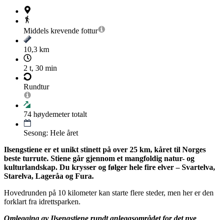
Middels krevende
fottur
10,3 km
2 t, 30 min
Rundtur
74
høydemeter totalt
Sesong: Hele året
Ilsengstiene er et unikt stinett på over 25 km, kåret til Norges
beste turrute. Stiene går gjennom et mangfoldig natur- og
kulturlandskap. Du krysser og følger hele fire elver – Svartelva,
Starelva, Lageråa og Fura.
Hovedrunden på 10 kilometer kan starte flere steder, men her er den
forklart fra idrettsparken.
Omlegging av Ilsengstiene rundt anleggsområdet for det nye