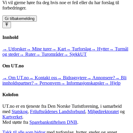
Vi vil gjerne høre fra deg hvis noe er feil eller du har forslag til
forbedringer.
Gi tilbakemelding
Innhold
→ Utforsker
→ Mine turer
→ Kart
→ Turforslag
→ Hytter
→ Turmål
og steder
→ Ruter
→ Turområder
→ SjekkUT
Om UT.no
→ Om UT.no
→ Kontakt oss
→ Bidragsytere
→ Annonsere?
→ Bli
innholdspartner?
→ Personvern
→ Informasjonskapsler
→ Hjelp
Kolofon
UT.no er en tjeneste fra Den Norske Turistforening, i samarbeid
med
Statskog
,
Friluftsrådenes Landsforbund
,
Miljødirektoratet
og
Kartverket
.
Med støtte fra
Sparebankstiftelsen DNB
.
Takk til alle som bidrar
med turforslag, hytter, steder og annet