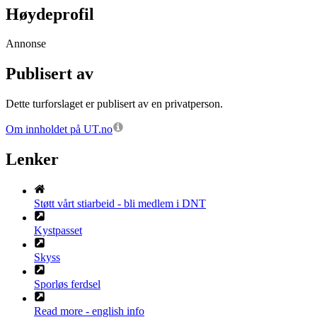
Høydeprofil
Annonse
Publisert av
Dette turforslaget er publisert av en privatperson.
Om innholdet på UT.no
Lenker
Støtt vårt stiarbeid - bli medlem i DNT
Kystpasset
Skyss
Sporløs ferdsel
Read more - english info