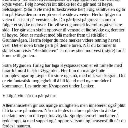
kryss veien. Følg hovedvei litt tilbake før du går ned til høyre,
Selstøsjøen (Står tavle med turbeskrivelse her) Følg asfaltveien og ta
inn på Håvarden som er på venstre side av veien. Herfra følger du
veien til stistart på venstre side. Du går først på grusvei som du
følger et stykke nedover. Du vil se et gammelt kvernhus på venstre
side. Her går stien skrått oppover til venstre et lite stykke og deretter
til høyre. Stien er merket med blå merker frem til stiskille i
Grunnavågen. Herfra følger du røde merker videre retning havet i
vest. Det er noen bratte parti på denne turen. Når du kommer til
skiltet som viser "Bekhilderen" tar du av stien mot vest (høyre) for å
komme til grotten.
Sotra Øygarden Turlag har laga Kystpasset som er eit turhefte med
turar frå nord til sør i Øygarden. Her finn du mange flotte
turopplevingar og løyper for store og små, med ulik vanskegrad. Det
er ein fantastisk moglegheit til å bli kjend med nye områder i
kommunen. Les meir om Kystpasset under Lenker.
Viktig å vite når du går på tur:
Allemannsretten gir oss mange muligheter, men innebærer også plikt
til å ta vare på naturen. Når du ferdes i naturen plikter du å ikke
etterlate mer enn ditt eget fotavtrykk. Sporløs ferdsel innebærer å
rydde opp, ta med søppel og å opptre varsomt og hensynsfullt når du
ferdes i naturen.