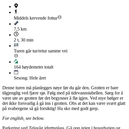
Middels krevende
fottur
7,5 km
2 t, 30 min
Turen går tur/retur samme vei
164
høydemeter totalt
Sesong: Hele året
Denne turen må planlegges nøye før du går den. Grotten er bare
tilgjenglig ved fjære sjø. Følg med på tidevannstabellen. Sørg for å
være ute av grotten før det begynner å flø igjen. Ved mye bølger er
det ikke forsvarlig å gå inn i grotten. Obs at det kan være svært glatt
på svabergene så gå forsiktig! Ha sko med godt grep.
For english, see below.
Parkering ved Telavåg idrettsplass. Gå opp igjen i hovedveien og