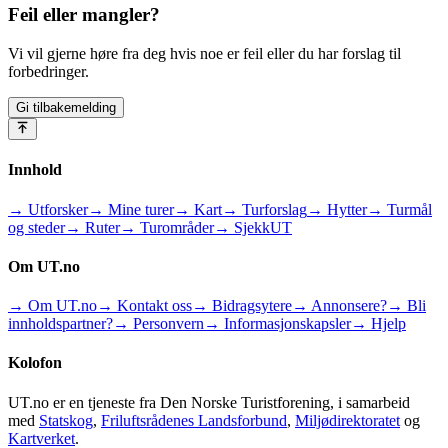
Feil eller mangler?
Vi vil gjerne høre fra deg hvis noe er feil eller du har forslag til
forbedringer.
Gi tilbakemelding
Innhold
→ Utforsker
→ Mine turer
→ Kart
→ Turforslag
→ Hytter
→ Turmål
og steder
→ Ruter
→ Turområder
→ SjekkUT
Om UT.no
→ Om UT.no
→ Kontakt oss
→ Bidragsytere
→ Annonsere?
→ Bli
innholdspartner?
→ Personvern
→ Informasjonskapsler
→ Hjelp
Kolofon
UT.no er en tjeneste fra Den Norske Turistforening, i samarbeid
med
Statskog
,
Friluftsrådenes Landsforbund
,
Miljødirektoratet
og
Kartverket
.