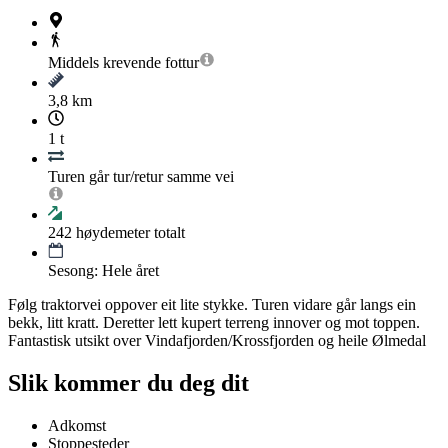
Middels krevende
fottur
3,8 km
1 t
Turen går tur/retur samme vei
242
høydemeter totalt
Sesong: Hele året
Følg traktorvei oppover eit lite stykke. Turen vidare går langs ein
bekk, litt kratt. Deretter lett kupert terreng innover og mot toppen.
Fantastisk utsikt over Vindafjorden/Krossfjorden og heile Ølmedal
Slik kommer du deg dit
Adkomst
Stoppesteder