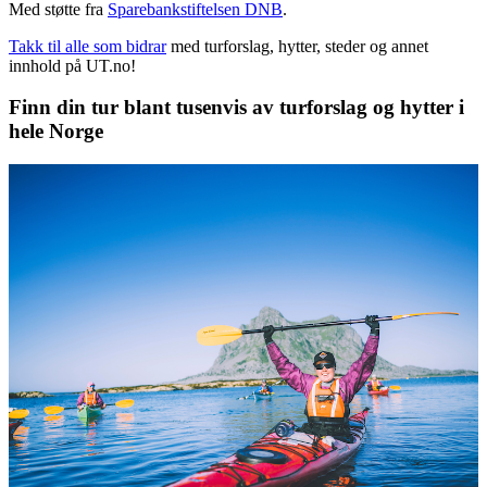
Med støtte fra
Sparebankstiftelsen DNB
.
Takk til alle som bidrar
med turforslag, hytter, steder og annet
innhold på UT.no!
Finn din tur blant tusenvis av turforslag og hytter i
hele Norge