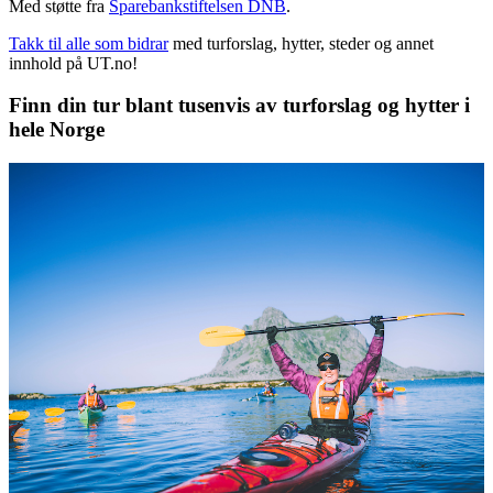
Med støtte fra
Sparebankstiftelsen DNB
.
Takk til alle som bidrar
med turforslag, hytter, steder og annet
innhold på UT.no!
Finn din tur blant tusenvis av turforslag og hytter i
hele Norge