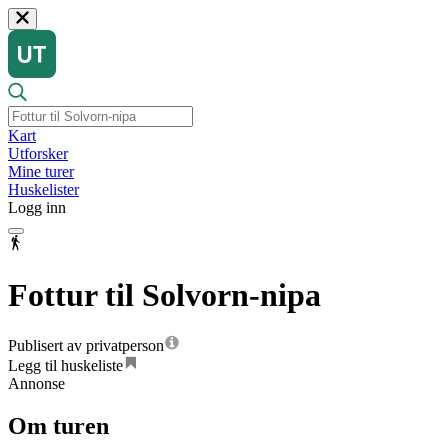
Kart
Utforsker
Mine turer
Huskelister
Logg inn
Fottur til Solvorn-nipa
Publisert av privatperson
Legg til huskeliste
Annonse
Om turen