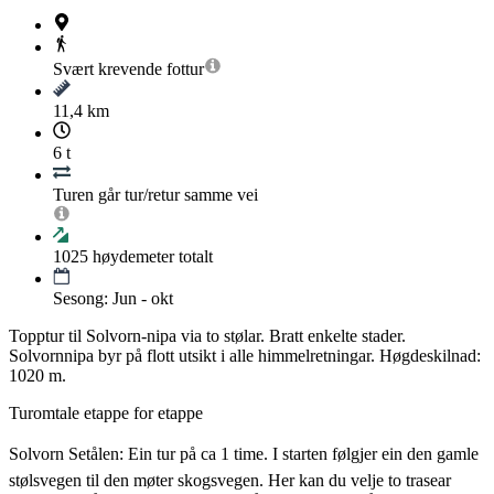
Svært krevende
fottur
11,4 km
6 t
Turen går tur/retur samme vei
1025
høydemeter totalt
Sesong: Jun - okt
Topptur til Solvorn-nipa via to stølar. Bratt enkelte stader.
Solvornnipa byr på flott utsikt i alle himmelretningar. Høgdeskilnad:
1020 m.
Turomtale etappe for etappe
Solvorn Setålen: Ein tur på ca 1 time. I starten følgjer ein den gamle
stølsvegen til den møter skogsvegen. Her kan du velje to trasear