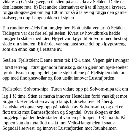
vidare. a) Gå skogsvegen til stien på austsida av Setålen. Dette er
den lettaste ruta. b) Det andre alternativet er å ta til høgre i krysset,
følgja skogsvegen om lag 100 m for så å ta av og følgja den gamle
stølsvegen opp Langebakken til stølen.
Ein rundtur er såleis fint mogleg her. Flott utsikt ventar på Setålen.
Tidlegare var det fire sel på stølen. Kvart av hovudbruka hadde
inngjerda slåtter med løer. Høyet vart køyrt til Solvorn med hest og
slede om vinteren. Eit år det var snølaust sette dei opp løypestreng
som ein enno kan sjå restane av.
Setålen  Fjellstølen: Denne turen tek 1/2-1 time. Vegen går i svingar
i bratt terreng - først gjennom furuskog, sidan gjennom bjørkebeltet
før det lysnar opp, og dei gamle stølstuftene på Fjellstølen dukkar
opp med fine grasvollar og flott utsikt innover Lustrafjorden.
Fjellstølen  Solvorn-nipa: Turen vidare opp på Solvorn-nipa tek om
lag 1 ½ time. Stien er merka innover Hestdalen forbi vasskiljet mot
Sogndal. Her tek stien av opp langs bjørkelia over Blåberg.
Landskapet opnar seg opp på baksida av Solvorn-nipa, og det er
flott utsikt mot Barnsesfjorden og Sogndal. Over skogen er det
mogeleg å gå dei fleste stader til varden på toppen 1031 m.o.h. På
toppen kan du nyta flott utsikt mot Vetle-Haugmelen i søaust,
Sogndal i sørvest, og innover Lustrafjorden mot Jotunheimen