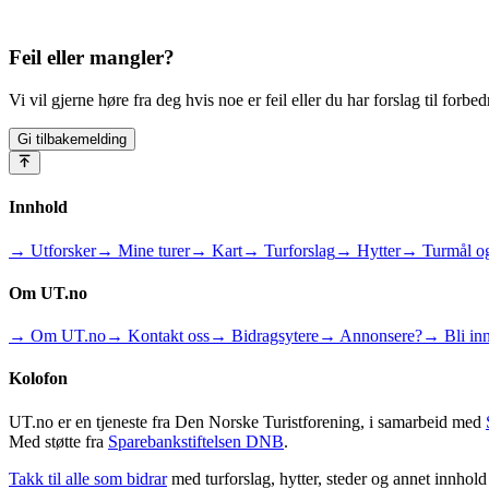
Feil eller mangler?
Vi vil gjerne høre fra deg hvis noe er feil eller du har forslag til forbed
Gi tilbakemelding
Innhold
→ Utforsker
→ Mine turer
→ Kart
→ Turforslag
→ Hytter
→ Turmål og
Om UT.no
→ Om UT.no
→ Kontakt oss
→ Bidragsytere
→ Annonsere?
→ Bli inn
Kolofon
UT.no er en tjeneste fra Den Norske Turistforening, i samarbeid med
Med støtte fra
Sparebankstiftelsen DNB
.
Takk til alle som bidrar
med turforslag, hytter, steder og annet innhol