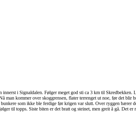
innerst i Signaldalen. Følger meget god sti ca 3 km til Skredbekken. Lik
å man kommer over skoggrensen, flater terrenget ut noe, før det blir br
ig, bunkere som ikke ble ferdige før krigen var slutt. Over ryggen bærer
til topps. Siste biten er det bratt og steinet, men greit å gå. Det er r