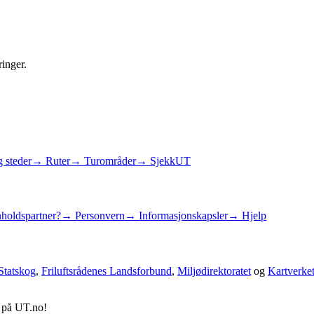
ringer.
 steder
→ Ruter
→ Turområder
→ SjekkUT
holdspartner?
→ Personvern
→ Informasjonskapsler
→ Hjelp
Statskog
,
Friluftsrådenes Landsforbund
,
Miljødirektoratet
og
Kartverke
d på UT.no!