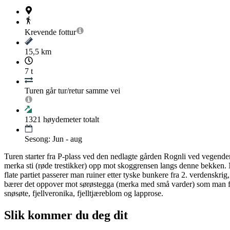
Krevende
fottur
15,5 km
7 t
Turen går tur/retur samme vei
1321
høydemeter totalt
Sesong: Jun - aug
Turen starter fra P-plass ved den nedlagte gården Rognli ved vegenden 
merka sti (røde trestikker) opp mot skoggrensen langs denne bekken. N
flate partiet passerer man ruiner etter tyske bunkere fra 2. verdenskr
bærer det oppover mot sørøstegga (merka med små varder) som man følger 
snøsøte, fjellveronika, fjelltjæreblom og lapprose.
Slik kommer du deg dit