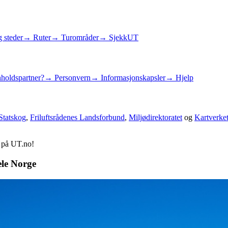
 steder
→ Ruter
→ Turområder
→ SjekkUT
holdspartner?
→ Personvern
→ Informasjonskapsler
→ Hjelp
Statskog
,
Friluftsrådenes Landsforbund
,
Miljødirektoratet
og
Kartverke
d på UT.no!
ele Norge