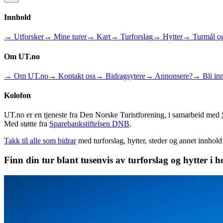
Innhold
→ Utforsker
→ Mine turer
→ Kart
→ Turforslag
→ Hytter
→ Turmål og
Om UT.no
→ Om UT.no
→ Kontakt oss
→ Bidragsytere
→ Annonsere?
→ Bli inn
Kolofon
UT.no er en tjeneste fra Den Norske Turistforening, i samarbeid med
Med støtte fra
Sparebankstiftelsen DNB
.
Takk til alle som bidrar
med turforslag, hytter, steder og annet innhol
Finn din tur blant tusenvis av turforslag og hytter i h