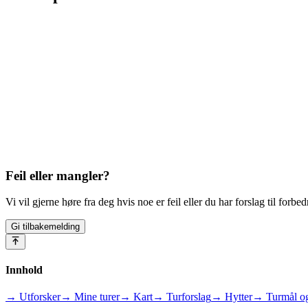
Feil eller mangler?
Vi vil gjerne høre fra deg hvis noe er feil eller du har forslag til forbed
Gi tilbakemelding
Innhold
→ Utforsker
→ Mine turer
→ Kart
→ Turforslag
→ Hytter
→ Turmål og