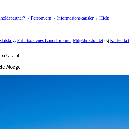
holdspartner?
→ Personvern
→ Informasjonskapsler
→ Hjelp
Statskog
,
Friluftsrådenes Landsforbund
,
Miljødirektoratet
og
Kartverke
d på UT.no!
ele Norge