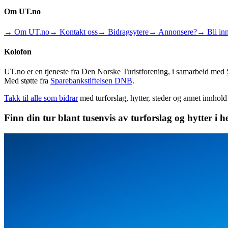
Om UT.no
→ Om UT.no
→ Kontakt oss
→ Bidragsytere
→ Annonsere?
→ Bli inn
Kolofon
UT.no er en tjeneste fra Den Norske Turistforening, i samarbeid med
Med støtte fra
Sparebankstiftelsen DNB
.
Takk til alle som bidrar
med turforslag, hytter, steder og annet innhol
Finn din tur blant tusenvis av turforslag og hytter i h