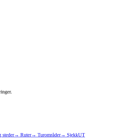
ringer.
 steder
→ Ruter
→ Turområder
→ SjekkUT