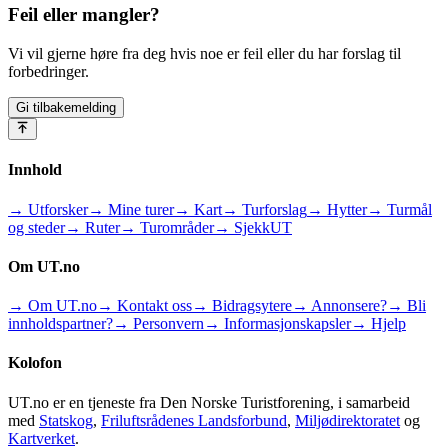
Feil eller mangler?
Vi vil gjerne høre fra deg hvis noe er feil eller du har forslag til
forbedringer.
Gi tilbakemelding
Innhold
→ Utforsker
→ Mine turer
→ Kart
→ Turforslag
→ Hytter
→ Turmål
og steder
→ Ruter
→ Turområder
→ SjekkUT
Om UT.no
→ Om UT.no
→ Kontakt oss
→ Bidragsytere
→ Annonsere?
→ Bli
innholdspartner?
→ Personvern
→ Informasjonskapsler
→ Hjelp
Kolofon
UT.no er en tjeneste fra Den Norske Turistforening, i samarbeid
med
Statskog
,
Friluftsrådenes Landsforbund
,
Miljødirektoratet
og
Kartverket
.