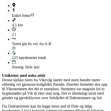
Enkel
fottur
4,1 km
2 t
Turen går én vei, fra A-B
125
høydemeter totalt
Sesong: Hele året
Utsiktstur med noko attåt
Denne kjekke turen fra Vikevåg starter med noen hundre meter
offentlig vei gjennom boligfeltet Paradis. Deretter fortsetter den opp
til Vikestemmen der det er rasteplass. Stemmen var magasin for to
bygdemøller på Vik til etter siste krig. Det er tilrettelagt tursti med
grinder og gjerdeklyvere over Selsfjellet til Dalestemmen og Sel.
Fra Dalestemmen kan du legge turen ned til Dale og følge
bygdeveien 3 km i botanisk interessant terreng tilbake til Vikevåg.