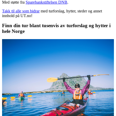
Med støtte fra
Sparebankstiftelsen DNB
.
Takk til alle som bidrar
med turforslag, hytter, steder og annet
innhold på UT.no!
Finn din tur blant tusenvis av turforslag og hytter i
hele Norge