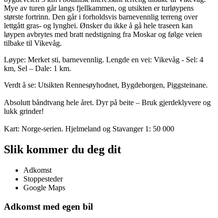
Mye av turen går langs fjellkammen, og utsikten er turløypens
største fortrinn. Den går i forholdsvis barnevennlig terreng over
lettgått gras- og lynghei. Ønsker du ikke å gå hele traseen kan
løypen avbrytes med bratt nedstigning fra Moskar og følge veien
tilbake til Vikevåg.
Løype: Merket sti, barnevennlig. Lengde en vei: Vikevåg - Sel: 4
km, Sel – Dale: 1 km.
Verdt å se: Utsikten Rennesøyhodnet, Bygdeborgen, Piggsteinane.
Absolutt båndtvang hele året. Dyr på beite – Bruk gjerdeklyvere og
lukk grinder!
Kart: Norge-serien. Hjelmeland og Stavanger 1: 50 000
Slik kommer du deg dit
Adkomst
Stoppesteder
Google Maps
Adkomst med egen bil