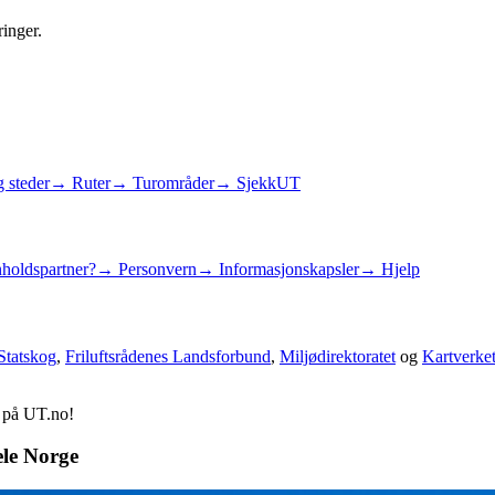
ringer.
 steder
→ Ruter
→ Turområder
→ SjekkUT
holdspartner?
→ Personvern
→ Informasjonskapsler
→ Hjelp
Statskog
,
Friluftsrådenes Landsforbund
,
Miljødirektoratet
og
Kartverke
d på UT.no!
ele Norge