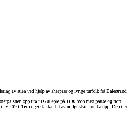
dering av stien ved hjelp av sherpaer og ivrige turfolk frå Balestrand.
ye sherpa-stien opp ura til Gulleple på 1100 moh med pause og flott
t av 2020. Terrenget slakkar litt av no før siste kneika opp. Deretter