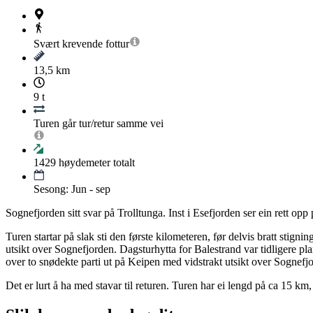
Svært krevende
fottur
13,5 km
9 t
Turen går tur/retur samme vei
1429
høydemeter totalt
Sesong: Jun - sep
Sognefjorden sitt svar på Trolltunga. Inst i Esefjorden ser ein rett opp
Turen startar på slak sti den første kilometeren, før delvis bratt stign
utsikt over Sognefjorden. Dagsturhytta for Balestrand var tidligere plan
over to snødekte parti ut på Keipen med vidstrakt utsikt over Sognefjo
Det er lurt å ha med stavar til returen. Turen har ei lengd på ca 15 