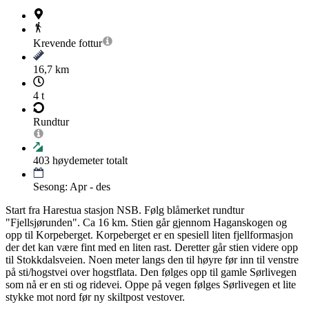
Krevende
fottur
16,7 km
4 t
Rundtur
403
høydemeter totalt
Sesong: Apr - des
Start fra Harestua stasjon NSB. Følg blåmerket rundtur
"Fjellsjørunden". Ca 16 km. Stien går gjennom Haganskogen og
opp til Korpeberget. Korpeberget er en spesiell liten fjellformasjon
der det kan være fint med en liten rast. Deretter går stien videre opp
til Stokkdalsveien. Noen meter langs den til høyre før inn til venstre
på sti/hogstvei over hogstflata. Den følges opp til gamle Sørlivegen
som nå er en sti og ridevei. Oppe på vegen følges Sørlivegen et lite
stykke mot nord før ny skiltpost vestover.