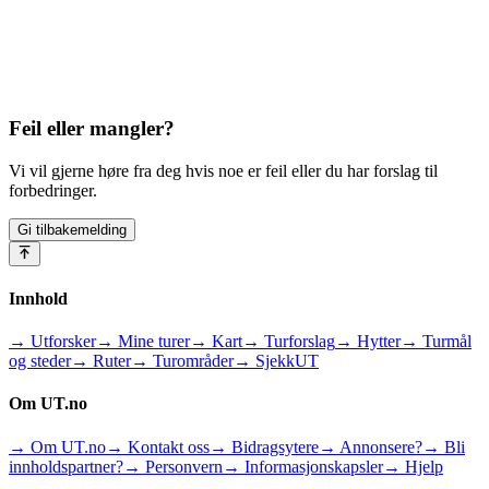
Feil eller mangler?
Vi vil gjerne høre fra deg hvis noe er feil eller du har forslag til
forbedringer.
Gi tilbakemelding
Innhold
→ Utforsker
→ Mine turer
→ Kart
→ Turforslag
→ Hytter
→ Turmål
og steder
→ Ruter
→ Turområder
→ SjekkUT
Om UT.no
→ Om UT.no
→ Kontakt oss
→ Bidragsytere
→ Annonsere?
→ Bli
innholdspartner?
→ Personvern
→ Informasjonskapsler
→ Hjelp