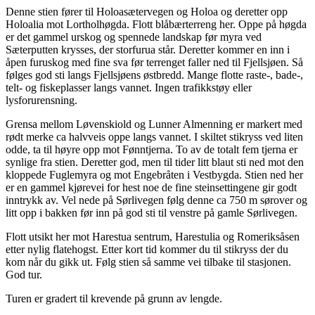
Denne stien fører til Holoasætervegen og Holoa og deretter opp
Holoalia mot Lortholhøgda. Flott blåbærterreng her. Oppe på høgda
er det gammel urskog og spennede landskap før myra ved
Sæterputten krysses, der storfurua står. Deretter kommer en inn i
åpen furuskog med fine sva før terrenget faller ned til Fjellsjøen. Så
følges god sti langs Fjellsjøens østbredd. Mange flotte raste-, bade-,
telt- og fiskeplasser langs vannet. Ingen trafikkstøy eller
lysforurensning.
Grensa mellom Løvenskiold og Lunner Almenning er markert med
rødt merke ca halvveis oppe langs vannet. I skiltet stikryss ved liten
odde, ta til høyre opp mot Fønntjerna. To av de totalt fem tjerna er
synlige fra stien. Deretter god, men til tider litt blaut sti ned mot den
kloppede Fuglemyra og mot Engebråten i Vestbygda. Stien ned her
er en gammel kjørevei for hest noe de fine steinsettingene gir godt
inntrykk av. Vel nede på Sørlivegen følg denne ca 750 m sørover og
litt opp i bakken før inn på god sti til venstre på gamle Sørlivegen.
Flott utsikt her mot Harestua sentrum, Harestulia og Romeriksåsen
etter nylig flatehogst. Etter kort tid kommer du til stikryss der du
kom når du gikk ut. Følg stien så samme vei tilbake til stasjonen.
God tur.
Turen er gradert til krevende på grunn av lengde.