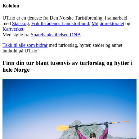
Kolofon
UT.no er en tjeneste fra Den Norske Turistforening, i samarbeid
med
Statskog
,
Friluftsrådenes Landsforbund
,
Miljødirektoratet
og
Kartverket
.
Med støtte fra
Sparebankstiftelsen DNB
.
Takk til alle som bidrar
med turforslag, hytter, steder og annet
innhold på UT.no!
Finn din tur blant tusenvis av turforslag og hytter i
hele Norge