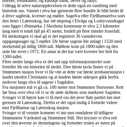
linerler, fossekallen, og kanskje mink, bever og rådyr.
I tillegg til selve naturopplevelsen er dette også en vandring med
historisk sus. Vannet i elva har gjennom flere hundre år blitt brukt til
å drive sagbruk, kverner og møller. Sagelva eller Fjellhamarelva som
den heter i Lørenskog, har sitt utspring i Elvåga og Losbyvassdraget
som ligger i Østmarka. I Skedsmo kommune er elva 2,3 kilometer
lang med et totalt fall på 45 meter, fordelt på flere mindre fossefall.
På strekningen vi skal gå er det registrert 30 vanndrevne
oppgangssager og 5 møller. De første sagene ble anlagt i 1520 med
storhetstid på tidlig 1800-tall. Møllene kom på 1800-tallet og den
siste ble revet i 1972. En antar at det har vært kverner her helt fra
1300-tallet.
Flere steder langs elva er det satt opp informasjonstavler som
forteller litt om historien til stedet. Den første tavla finner vi på
Strømmen stasjon hvor vi får vite at dette var første jernbanestasjon i
landet utenfor Christiania og at landets første sidespor gikk herfra
nedover langs elva til sagene i Sagdalen.
Fra stasjonen må vi gå ca. 100 meter mot Strømmen Storsenter. Rett
før brua over elva vil vi se de røde skiltene som markerer Sagstien.
Svinger vi til høyre kan vi få med oss det øvre flate partiet inn mot
grensen til Lørenskog. Derfra er det også mulig å fortsette videre
mot Fjellhamar og Lørenskog stasjon.
Svinger vi til venstre kommer vi inn mot områdene til tidligere
Strømmens Værksted og Strømmen Stål. Her krysser vi elva rett
over den øverste av demningene og fortsetter resten av turen på