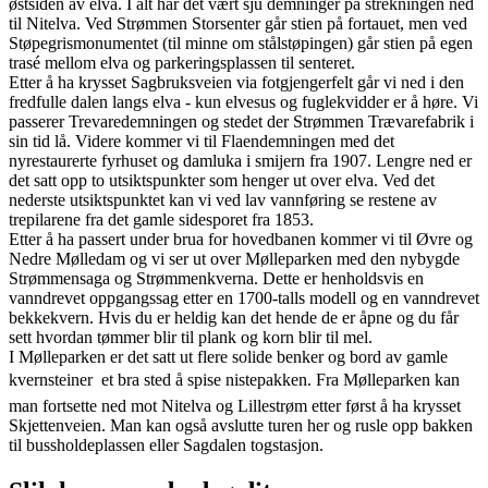
østsiden av elva. I alt har det vært sju demninger på strekningen ned
til Nitelva. Ved Strømmen Storsenter går stien på fortauet, men ved
Støpegrismonumentet (til minne om stålstøpingen) går stien på egen
trasé mellom elva og parkeringsplassen til senteret.
Etter å ha krysset Sagbruksveien via fotgjengerfelt går vi ned i den
fredfulle dalen langs elva - kun elvesus og fuglekvidder er å høre. Vi
passerer Trevaredemningen og stedet der Strømmen Trævarefabrik i
sin tid lå. Videre kommer vi til Flaendemningen med det
nyrestaurerte fyrhuset og damluka i smijern fra 1907. Lengre ned er
det satt opp to utsiktspunkter som henger ut over elva. Ved det
nederste utsiktspunktet kan vi ved lav vannføring se restene av
trepilarene fra det gamle sidesporet fra 1853.
Etter å ha passert under brua for hovedbanen kommer vi til Øvre og
Nedre Mølledam og vi ser ut over Mølleparken med den nybygde
Strømmensaga og Strømmenkverna. Dette er henholdsvis en
vanndrevet oppgangssag etter en 1700-talls modell og en vanndrevet
bekkekvern. Hvis du er heldig kan det hende de er åpne og du får
sett hvordan tømmer blir til plank og korn blir til mel.
I Mølleparken er det satt ut flere solide benker og bord av gamle
kvernsteiner  et bra sted å spise nistepakken. Fra Mølleparken kan
man fortsette ned mot Nitelva og Lillestrøm etter først å ha krysset
Skjettenveien. Man kan også avslutte turen her og rusle opp bakken
til bussholdeplassen eller Sagdalen togstasjon.