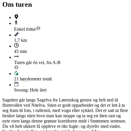
Om turen
Enkel
fottur
1,7 km
45 min
Turen går én vei, fra A-B
21
høydemeter totalt
Sesong: Hele året
Sagstien går langs Sagelva fra Lørenskog grense og helt ned til
flomvollen ved Nitelva. Stien er godt opparbeidet og det er lett å ta
seg fram til fots, i rullestol, med vogn eller sykkel. Det er satt ut flere
benker langs stien hvor man kan stoppe og ta seg en liten rast og
nyte roen langs denne grønne korridoren midt i Strømmen sentrum.
Du vil helt sikkert få oppleve et rikt fugle- og dyreliv med ender,