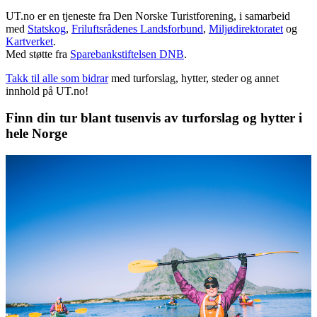
UT.no er en tjeneste fra Den Norske Turistforening, i samarbeid
med
Statskog
,
Friluftsrådenes Landsforbund
,
Miljødirektoratet
og
Kartverket
.
Med støtte fra
Sparebankstiftelsen DNB
.
Takk til alle som bidrar
med turforslag, hytter, steder og annet
innhold på UT.no!
Finn din tur blant tusenvis av turforslag og hytter i
hele Norge