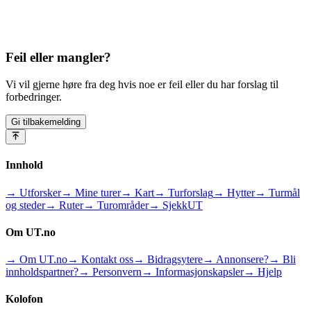
Feil eller mangler?
Vi vil gjerne høre fra deg hvis noe er feil eller du har forslag til
forbedringer.
Gi tilbakemelding
Innhold
→ Utforsker
→ Mine turer
→ Kart
→ Turforslag
→ Hytter
→ Turmål
og steder
→ Ruter
→ Turområder
→ SjekkUT
Om UT.no
→ Om UT.no
→ Kontakt oss
→ Bidragsytere
→ Annonsere?
→ Bli
innholdspartner?
→ Personvern
→ Informasjonskapsler
→ Hjelp
Kolofon