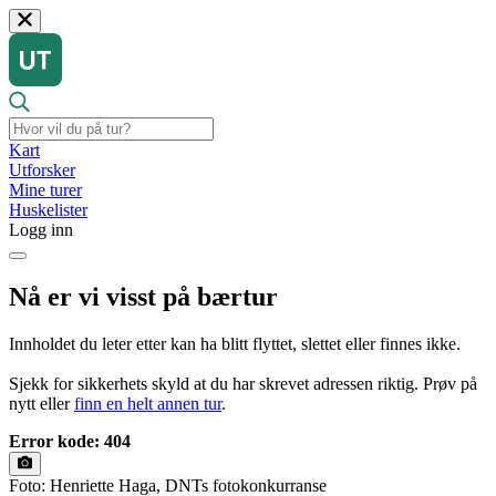
Kart
Utforsker
Mine turer
Huskelister
Logg inn
Nå er vi visst på bærtur
Innholdet du leter etter kan ha blitt flyttet, slettet eller finnes ikke.
Sjekk for sikkerhets skyld at du har skrevet adressen riktig. Prøv på
nytt eller
finn en helt annen tur
.
Error kode: 404
Foto: Henriette Haga, DNTs fotokonkurranse