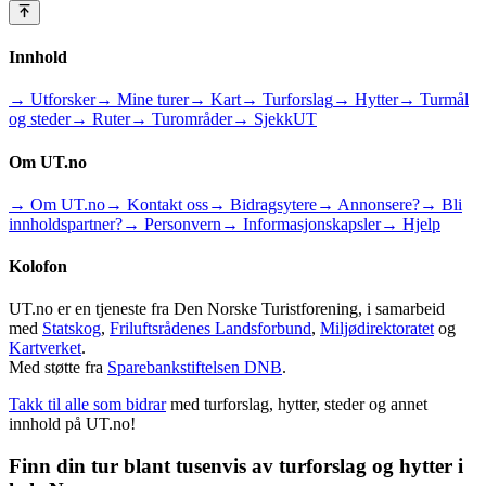
Innhold
→ Utforsker
→ Mine turer
→ Kart
→ Turforslag
→ Hytter
→ Turmål
og steder
→ Ruter
→ Turområder
→ SjekkUT
Om UT.no
→ Om UT.no
→ Kontakt oss
→ Bidragsytere
→ Annonsere?
→ Bli
innholdspartner?
→ Personvern
→ Informasjonskapsler
→ Hjelp
Kolofon
UT.no er en tjeneste fra Den Norske Turistforening, i samarbeid
med
Statskog
,
Friluftsrådenes Landsforbund
,
Miljødirektoratet
og
Kartverket
.
Med støtte fra
Sparebankstiftelsen DNB
.
Takk til alle som bidrar
med turforslag, hytter, steder og annet
innhold på UT.no!
Finn din tur blant tusenvis av turforslag og hytter i