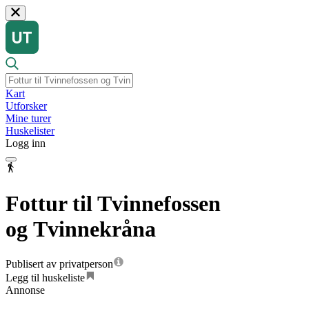
Kart
Utforsker
Mine turer
Huskelister
Logg inn
Fottur til Tvinnefossen
og Tvinnekråna
Publisert av privatperson
Legg til huskeliste
Annonse