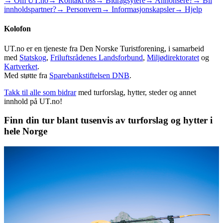
→ Om UT.no
→ Kontakt oss
→ Bidragsytere
→ Annonsere?
→ Bli
innholdspartner?
→ Personvern
→ Informasjonskapsler
→ Hjelp
Kolofon
UT.no er en tjeneste fra Den Norske Turistforening, i samarbeid
med
Statskog
,
Friluftsrådenes Landsforbund
,
Miljødirektoratet
og
Kartverket
.
Med støtte fra
Sparebankstiftelsen DNB
.
Takk til alle som bidrar
med turforslag, hytter, steder og annet
innhold på UT.no!
Finn din tur blant tusenvis av turforslag og hytter i
hele Norge