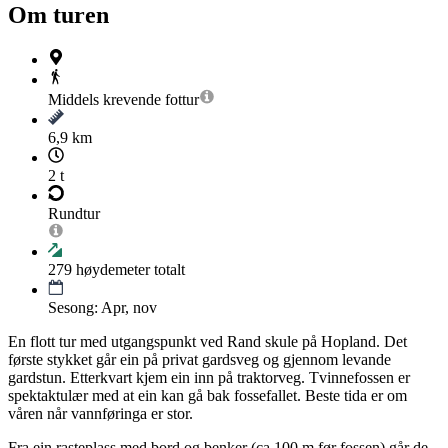
Om turen
Middels krevende
fottur
6,9 km
2 t
Rundtur
279
høydemeter totalt
Sesong: Apr, nov
En flott tur med utgangspunkt ved Rand skule på Hopland. Det
første stykket går ein på privat gardsveg og gjennom levande
gardstun. Etterkvart kjem ein inn på traktorveg. Tvinnefossen er
spektaktulær med at ein kan gå bak fossefallet. Beste tida er om
våren når vannføringa er stor.
Fra ein rasteplass med bord og benker (ca 100 m før fossen) går de