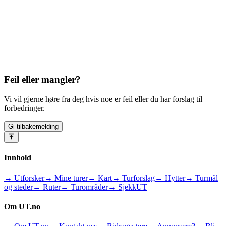
Feil eller mangler?
Vi vil gjerne høre fra deg hvis noe er feil eller du har forslag til
forbedringer.
Gi tilbakemelding
Innhold
→ Utforsker
→ Mine turer
→ Kart
→ Turforslag
→ Hytter
→ Turmål
og steder
→ Ruter
→ Turområder
→ SjekkUT
Om UT.no