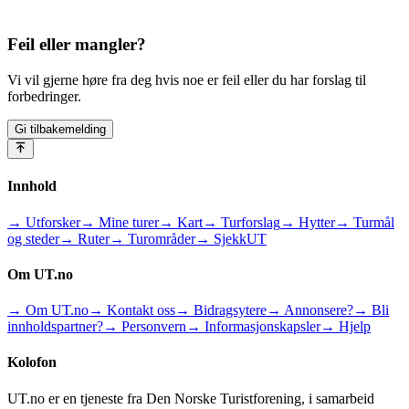
Feil eller mangler?
Vi vil gjerne høre fra deg hvis noe er feil eller du har forslag til
forbedringer.
Gi tilbakemelding
Innhold
→ Utforsker
→ Mine turer
→ Kart
→ Turforslag
→ Hytter
→ Turmål
og steder
→ Ruter
→ Turområder
→ SjekkUT
Om UT.no
→ Om UT.no
→ Kontakt oss
→ Bidragsytere
→ Annonsere?
→ Bli
innholdspartner?
→ Personvern
→ Informasjonskapsler
→ Hjelp
Kolofon
UT.no er en tjeneste fra Den Norske Turistforening, i samarbeid