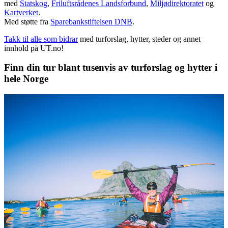
med
Statskog
,
Friluftsrådenes Landsforbund
,
Miljødirektoratet
og
Kartverket
.
Med støtte fra
Sparebankstiftelsen DNB
.
Takk til alle som bidrar
med turforslag, hytter, steder og annet
innhold på UT.no!
Finn din tur blant tusenvis av turforslag og hytter i
hele Norge