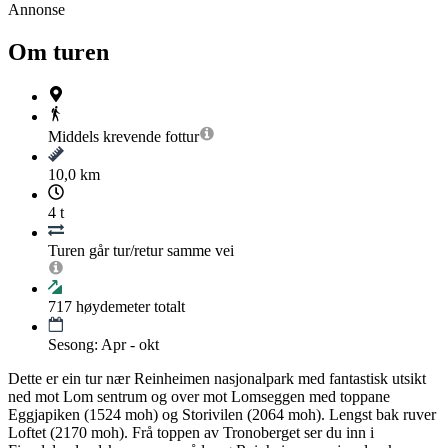
Annonse
Om turen
Middels krevende
fottur
10,0 km
4 t
Turen går tur/retur samme vei
717
høydemeter totalt
Sesong: Apr - okt
Dette er ein tur nær Reinheimen nasjonalpark med fantastisk utsikt
ned mot Lom sentrum og over mot Lomseggen med toppane
Eggjapiken (1524 moh) og Storivilen (2064 moh). Lengst bak ruver
Loftet (2170 moh). Frå toppen av Tronoberget ser du inn i