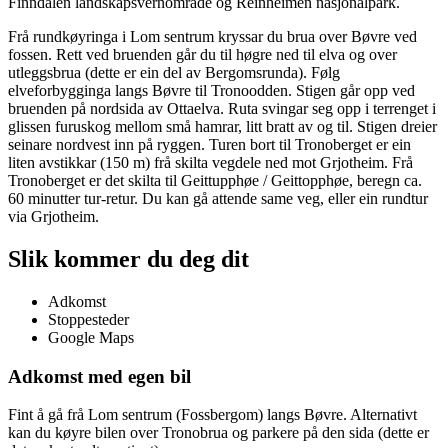
Finndalen landskapsvernområde og Reinheimen nasjonalpark.
Frå rundkøyringa i Lom sentrum kryssar du brua over Bøvre ved
fossen. Rett ved bruenden går du til høgre ned til elva og over
utleggsbrua (dette er ein del av Bergomsrunda). Følg
elveforbygginga langs Bøvre til Tronoodden. Stigen går opp ved
bruenden på nordsida av Ottaelva. Ruta svingar seg opp i terrenget i
glissen furuskog mellom små hamrar, litt bratt av og til. Stigen dreier
seinare nordvest inn på ryggen. Turen bort til Tronoberget er ein
liten avstikkar (150 m) frå skilta vegdele ned mot Grjotheim. Frå
Tronoberget er det skilta til Geittupphøe / Geittopphøe, beregn ca.
60 minutter tur-retur. Du kan gå attende same veg, eller ein rundtur
via Grjotheim.
Slik kommer du deg dit
Adkomst
Stoppesteder
Google Maps
Adkomst med egen bil
Fint å gå frå Lom sentrum (Fossbergom) langs Bøvre. Alternativt
kan du køyre bilen over Tronobrua og parkere på den sida (dette er