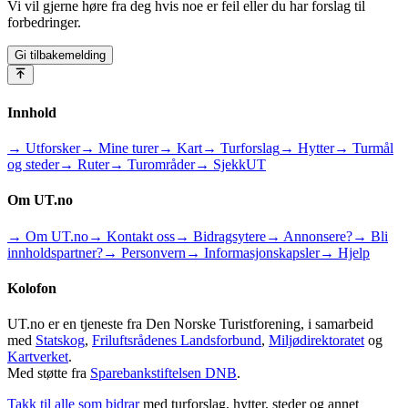
Vi vil gjerne høre fra deg hvis noe er feil eller du har forslag til
forbedringer.
Gi tilbakemelding
Innhold
→ Utforsker
→ Mine turer
→ Kart
→ Turforslag
→ Hytter
→ Turmål
og steder
→ Ruter
→ Turområder
→ SjekkUT
Om UT.no
→ Om UT.no
→ Kontakt oss
→ Bidragsytere
→ Annonsere?
→ Bli
innholdspartner?
→ Personvern
→ Informasjonskapsler
→ Hjelp
Kolofon
UT.no er en tjeneste fra Den Norske Turistforening, i samarbeid
med
Statskog
,
Friluftsrådenes Landsforbund
,
Miljødirektoratet
og
Kartverket
.
Med støtte fra
Sparebankstiftelsen DNB
.
Takk til alle som bidrar
med turforslag, hytter, steder og annet