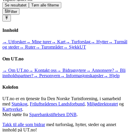
Se resultatet
Tøm alle filterne
Filter
Innhold
→ Utforsker
→ Mine turer
→ Kart
→ Turforslag
→ Hytter
→ Turmål
og steder
→ Ruter
→ Turområder
→ SjekkUT
Om UT.no
→ Om UT.no
→ Kontakt oss
→ Bidragsytere
→ Annonsere?
→ Bli
innholdspartner?
→ Personvern
→ Informasjonskapsler
→ Hjelp
Kolofon
UT.no er en tjeneste fra Den Norske Turistforening, i samarbeid
med
Statskog
,
Friluftsrådenes Landsforbund
,
Miljødirektoratet
og
Kartverket
.
Med støtte fra
Sparebankstiftelsen DNB
.
Takk til alle som bidrar
med turforslag, hytter, steder og annet
innhold på UT.no!