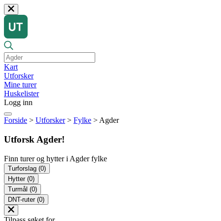
Kart
Utforsker
Mine turer
Huskelister
Logg inn
Forside
>
Utforsker
>
Fylke
>
Agder
Utforsk Agder!
Finn turer og hytter i Agder fylke
Turforslag
(0)
Hytter
(0)
Turmål
(0)
DNT-ruter
(0)
Tilpass søket for