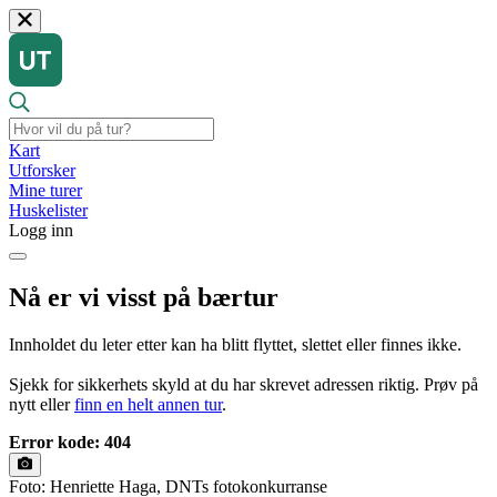
Kart
Utforsker
Mine turer
Huskelister
Logg inn
Nå er vi visst på bærtur
Innholdet du leter etter kan ha blitt flyttet, slettet eller finnes ikke.
Sjekk for sikkerhets skyld at du har skrevet adressen riktig. Prøv på
nytt eller
finn en helt annen tur
.
Error kode: 404
Foto: Henriette Haga, DNTs fotokonkurranse