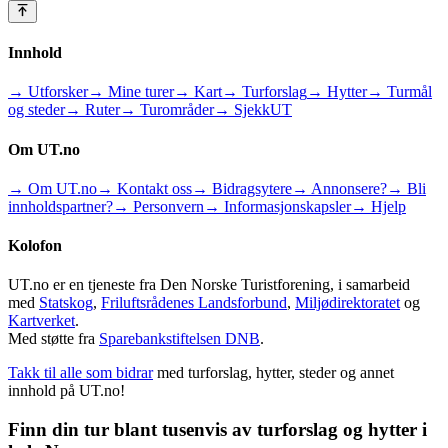
Innhold
→ Utforsker
→ Mine turer
→ Kart
→ Turforslag
→ Hytter
→ Turmål
og steder
→ Ruter
→ Turområder
→ SjekkUT
Om UT.no
→ Om UT.no
→ Kontakt oss
→ Bidragsytere
→ Annonsere?
→ Bli
innholdspartner?
→ Personvern
→ Informasjonskapsler
→ Hjelp
Kolofon
UT.no er en tjeneste fra Den Norske Turistforening, i samarbeid
med
Statskog
,
Friluftsrådenes Landsforbund
,
Miljødirektoratet
og
Kartverket
.
Med støtte fra
Sparebankstiftelsen DNB
.
Takk til alle som bidrar
med turforslag, hytter, steder og annet
innhold på UT.no!
Finn din tur blant tusenvis av turforslag og hytter i