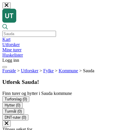
Kart
Utforsker
Mine turer
Huskelister
Logg inn
Forside
>
Utforsker
>
Fylke
>
Kommune
>
Sauda
Utforsk Sauda!
Finn turer og hytter i Sauda kommune
Turforslag
(0)
Hytter
(0)
Turmål
(0)
DNT-ruter
(0)
Tilpass søket for