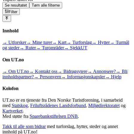
Se resultatet
Tøm alle filterne
Filter
Innhold
→ Utforsker
→ Mine turer
→ Kart
→ Turforslag
→ Hytter
→ Turmål
og steder
→ Ruter
→ Turområder
→ SjekkUT
Om UT.no
→ Om UT.no
→ Kontakt oss
→ Bidragsytere
→ Annonsere?
→ Bli
innholdspartner?
→ Personvern
→ Informasjonskapsler
→ Hjelp
Kolofon
UT.no er en tjeneste fra Den Norske Turistforening, i samarbeid
med
Statskog
,
Friluftsrådenes Landsforbund
,
Miljødirektoratet
og
Kartverket
.
Med støtte fra
Sparebankstiftelsen DNB
.
Takk til alle som bidrar
med turforslag, hytter, steder og annet
innhold på UT.no!