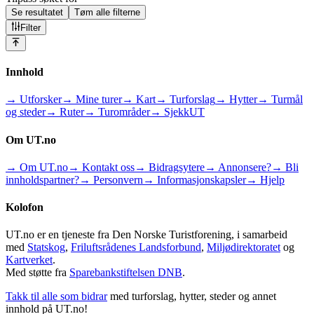
Se resultatet
Tøm alle filterne
Filter
Innhold
→ Utforsker
→ Mine turer
→ Kart
→ Turforslag
→ Hytter
→ Turmål
og steder
→ Ruter
→ Turområder
→ SjekkUT
Om UT.no
→ Om UT.no
→ Kontakt oss
→ Bidragsytere
→ Annonsere?
→ Bli
innholdspartner?
→ Personvern
→ Informasjonskapsler
→ Hjelp
Kolofon
UT.no er en tjeneste fra Den Norske Turistforening, i samarbeid
med
Statskog
,
Friluftsrådenes Landsforbund
,
Miljødirektoratet
og
Kartverket
.
Med støtte fra
Sparebankstiftelsen DNB
.
Takk til alle som bidrar
med turforslag, hytter, steder og annet
innhold på UT.no!