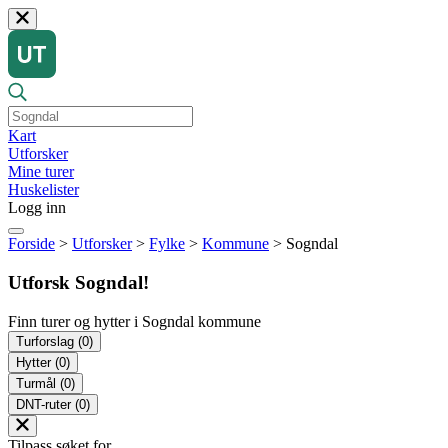
Kart
Utforsker
Mine turer
Huskelister
Logg inn
Forside
>
Utforsker
>
Fylke
>
Kommune
>
Sogndal
Utforsk Sogndal!
Finn turer og hytter i Sogndal kommune
Turforslag
(0)
Hytter
(0)
Turmål
(0)
DNT-ruter
(0)
Tilpass søket for