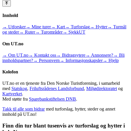
Innhold
→ Utforsker
→ Mine turer
→ Kart
→ Turforslag
→ Hytter
→ Turmål
og steder
→ Ruter
→ Turområder
→ SjekkUT
Om UT.no
→ Om UT.no
→ Kontakt oss
→ Bidragsytere
→ Annonsere?
→ Bli
innholdspartner?
→ Personvern
→ Informasjonskapsler
→ Hjelp
Kolofon
UT.no er en tjeneste fra Den Norske Turistforening, i samarbeid
med
Statskog
,
Friluftsrådenes Landsforbund
,
Miljødirektoratet
og
Kartverket
.
Med støtte fra
Sparebankstiftelsen DNB
.
Takk til alle som bidrar
med turforslag, hytter, steder og annet
innhold på UT.no!
Finn din tur blant tusenvis av turforslag og hytter i