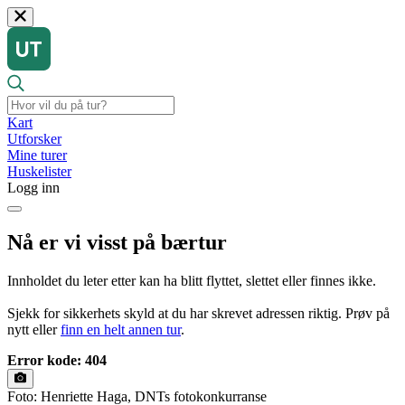
Kart
Utforsker
Mine turer
Huskelister
Logg inn
Nå er vi visst på bærtur
Innholdet du leter etter kan ha blitt flyttet, slettet eller finnes ikke.
Sjekk for sikkerhets skyld at du har skrevet adressen riktig. Prøv på
nytt eller
finn en helt annen tur
.
Error kode: 404
Foto: Henriette Haga, DNTs fotokonkurranse