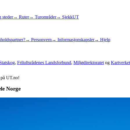
 steder
→ Ruter
→ Turområder
→ SjekkUT
holdspartner?
→ Personvern
→ Informasjonskapsler
→ Hjelp
Statskog
,
Friluftsrådenes Landsforbund
,
Miljødirektoratet
og
Kartverke
d på UT.no!
ele Norge