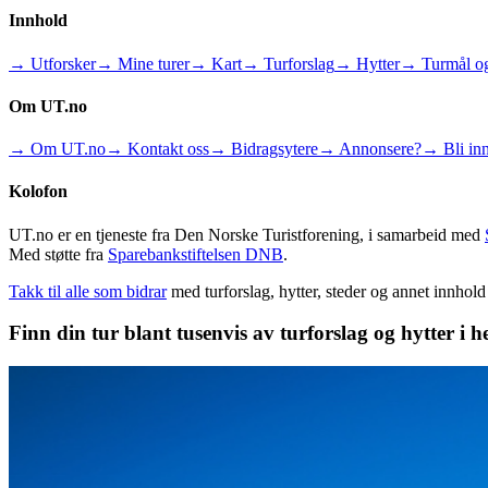
Innhold
→ Utforsker
→ Mine turer
→ Kart
→ Turforslag
→ Hytter
→ Turmål og
Om UT.no
→ Om UT.no
→ Kontakt oss
→ Bidragsytere
→ Annonsere?
→ Bli inn
Kolofon
UT.no er en tjeneste fra Den Norske Turistforening, i samarbeid med
Med støtte fra
Sparebankstiftelsen DNB
.
Takk til alle som bidrar
med turforslag, hytter, steder og annet innhol
Finn din tur blant tusenvis av turforslag og hytter i h