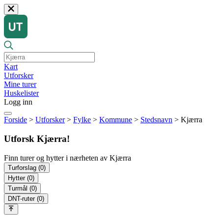
Kart
Utforsker
Mine turer
Huskelister
Logg inn
Forside
>
Utforsker
>
Fylke
>
Kommune
>
Stedsnavn
>
Kjærra
Utforsk Kjærra!
Finn turer og hytter i nærheten av Kjærra
Turforslag
(0)
Hytter
(0)
Turmål
(0)
DNT-ruter
(0)