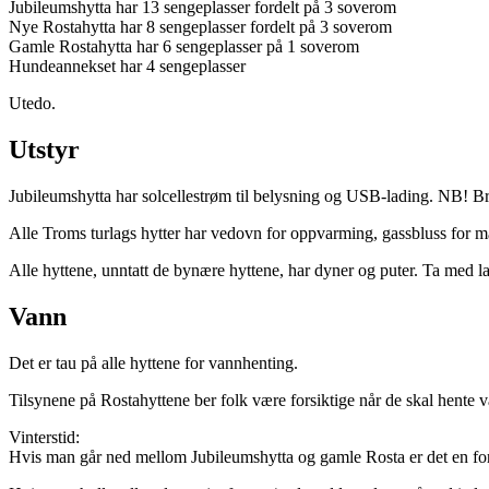
Jubileumshytta har 13 sengeplasser fordelt på 3 soverom
Nye Rostahytta har 8 sengeplasser fordelt på 3 soverom
Gamle Rostahytta har 6 sengeplasser på 1 soverom
Hundeannekset har 4 sengeplasser
Utedo.
Utstyr
Jubileumshytta har solcellestrøm til belysning og USB-lading. NB! B
Alle Troms turlags hytter har vedovn for oppvarming, gassbluss for ma
Alle hyttene, unntatt de bynære hyttene, har dyner og puter. Ta med lake
Vann
Det er tau på alle hyttene for vannhenting.
Tilsynene på Rostahyttene ber folk være forsiktige når de skal hente
Vinterstid:
Hvis man går ned mellom Jubileumshytta og gamle Rosta er det en fordyp