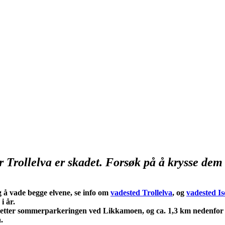
 Trollelva er skadet. Forsøk på å krysse dem 
ig å vade begge elvene, se info om
vadested Trollelva
, og
vadested Is
i år.
 km etter sommerparkeringen ved Likkamoen, og ca. 1,3 km nedenfor
.