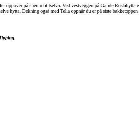
er oppover på stien mot Iselva. Ved vestveggen på Gamle Rostahytta er
selve hytta. Dekning også med Telia oppnår du er på siste bakketoppen 
Tipping
.