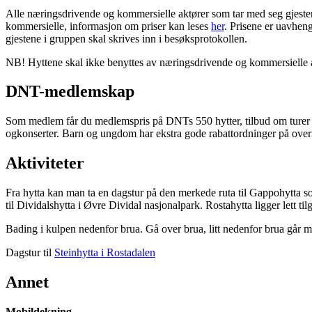
Alle næringsdrivende og kommersielle aktører som tar med seg gjester
kommersielle, informasjon om priser kan leses
her
. Prisene er uavhen
gjestene i gruppen skal skrives inn i besøksprotokollen.
NB! Hyttene skal ikke benyttes av næringsdrivende og kommersielle akt
DNT-medlemskap
Som medlem får du medlemspris på DNTs 550 hytter, tilbud om turer og
ogkonserter. Barn og ungdom har ekstra gode rabattordninger på overn
Aktiviteter
Fra hytta kan man ta en dagstur på den merkede ruta til Gappohytta so
til Dividalshytta i Øvre Dividal nasjonalpark. Rostahytta ligger lett ti
Bading i kulpen nedenfor brua. Gå over brua, litt nedenfor brua går ma
Dagstur til
Steinhytta i Rostadalen
Annet
Mobildekning