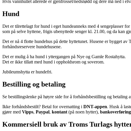
Hvis vannhullet allerede er gjenfrosset/nedsnødd og dere må ned i elv
Hund
Det er tilrettelagt for hund i eget hundeanneks med 4 sengeplasser for
som på selve hyttene, frigis ubenyttede senger kl. 21.00, og da kan gj
Det er nå 4 flotte hundehus på dette hyttetunet. Husene er bygget av 
forhåndsreservere hundehusene.
Det er mulig å ha hund i yttergangen på Nye og Gamle Rostahytta.
Det er ikke tillatt med hund i oppholdsrom og soverom.
Jubileumshytta er hundefri.
Bestilling og betaling
Se bestillingslenke på høyre side for å forhåndsbestilling og betaling 
Ikke forhåndsbestilt? Betal for overnatting i
DNT-appen
. Husk å las
gjøre med
Vipps
,
Paypal
,
kontant
(på noen hytter),
bankoverføring
Kommersiell bruk av Troms Turlags hytte