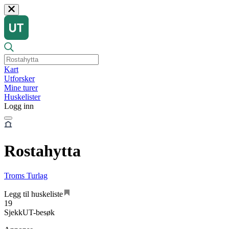
Kart
Utforsker
Mine turer
Huskelister
Logg inn
Rostahytta
Troms Turlag
Legg til huskeliste
19
SjekkUT-besøk