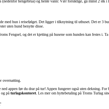
a (nedenfor hengebrua) og hente vann: Vær forsiktige, gå minst 2 stk i
 de med hun i reisefølget. Det ligger i tilknytning til uthuset. Det er
ester uten hund benytte disse.
Troms Fengsel, og det er kjetting på husene som hunden kan festes i. T
av overnatting.
te ned appen før du drar på tur! Appen fungerer også uten dekning. For 
og på
turlagskontoret
. Les mer om hyttebetaling på Troms Turlag sin
r