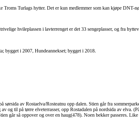
ke Troms Turlags hytter. Det er kun medlemmer som kan kjøpe DNT-nø
ivelige hvileplassen i lavterrenget er det 33 sengeplasser, og fra hytt
ta; bygget i 2007, Hundeannekset; bygget i 2018.
på sørsida av Rostaelva/Rosteatnu opp dalen. Stien går fra sommerparkeri
 av og til på tørre elveterrasser, opp Rostadalen på nordsida av elv
 oppover og over en haug(478). Noen bekker passeres. Like før h