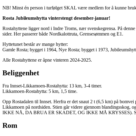
NB! Minst én person i turfølget SKAL være medlem for å kunne bru
Rosta Jubileumshytta vinterstengt desember-januar!
Rostahyttene ligger nord i Indre Troms, nær svenskegrensa. På denne tr
sider. Her passerer både Nordkalottruta, Grensesømmen og E1.
Hyttetunet består av mange hytter:
Gamle Rosta; bygget i 1964, Nye Rosta; bygget i 1973, Jubileumshyt
Alle Rostahyttene er åpne vinteren 2024-2025.
Beliggenhet
Fra Innset-Likkamoen-Rostahytta: 13 km, 3-4 timer.
Likkamoen-Rostahytta: 5 km, 1,5 time.
Opp Rostadalen til Innset. Herfra er det snaut 2 t (6,5 km) på bomvei 
Likkamoen på nordsiden. Stien går videre gjennom blandingsskog, og
IKKE NÅ, DA BRUA ER SKADET, OG IKKE MÅ KRYSSES). Stien går så
Rom