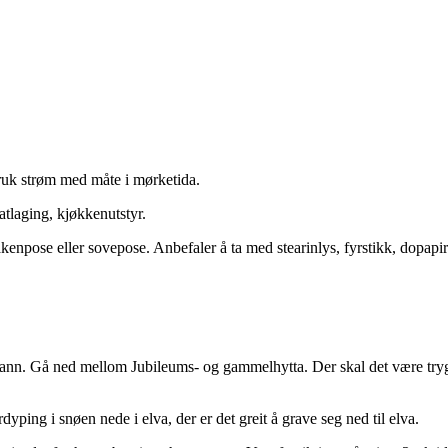
ruk strøm med måte i mørketida.
tlaging, kjøkkenutstyr.
npose eller sovepose. Anbefaler å ta med stearinlys, fyrstikk, dopapir ti
 vann. Gå ned mellom Jubileums- og gammelhytta. Der skal det være try
ing i snøen nede i elva, der er det greit å grave seg ned til elva.