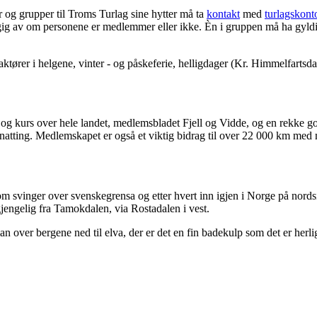
 og grupper til Troms Turlag sine hytter må ta
kontakt
med
turlagskont
gig av om personene er medlemmer eller ikke. Èn i gruppen må ha gyldig 
ører i helgene, vinter - og påskeferie, helligdager (Kr. Himmelfartsdag
 kurs over hele landet, medlemsbladet Fjell og Vidde, og en rekke gode 
atting. Medlemskapet er også et viktig bidrag til over 22 000 km med 
m svinger over svenskegrensa og etter hvert inn igjen i Norge på nordsi
lgjengelig fra Tamokdalen, via Rostadalen i vest.
n over bergene ned til elva, der er det en fin badekulp som det er herli