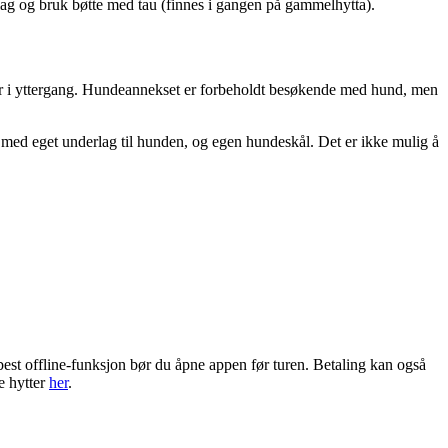
 lag og bruk bøtte med tau (finnes i gangen på gammelhytta).
 3 bur i yttergang. Hundeannekset er forbeholdt besøkende med hund, men
a med eget underlag til hunden, og egen hundeskål. Det er ikke mulig å
best offline-funksjon bør du åpne appen før turen. Betaling kan også
e hytter
her
.