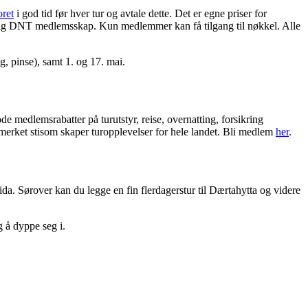
oret
i god tid før hver tur og avtale dette. Det er egne priser for
DNT medlemsskap. Kun medlemmer kan få tilgang til nøkkel. ​​​​​​​Alle
, pinse), samt 1. og 17. mai.
medlemsrabatter på turutstyr, reise, overnatting, forsikring
merket stisom skaper turopplevelser for hele landet. Bli medlem
her
.
da. Sørover kan du legge en fin flerdagerstur til Dærtahytta og videre
g å dyppe seg i.