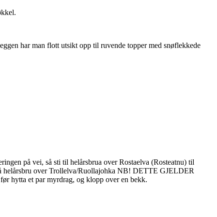
kkel.
eveggen har man flott utsikt opp til ruvende topper med snøflekkede
ngen på vei, så sti til helårsbrua over Rostaelva (Rosteatnu) til
a. (På helårsbru over Trollelva/Ruollajohka NB! DETTE GJELDER
ytta et par myrdrag, og klopp over en bekk.