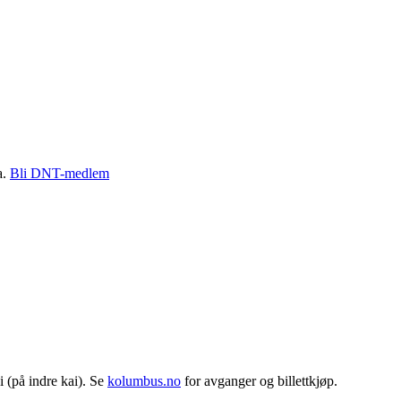
a.
Bli DNT-medlem
 (på indre kai). Se
kolumbus.no
for avganger og billettkjøp.