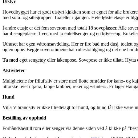
Utstyr
Hovedbygget har et godt utstyrt kjøkken som er egnet for alle brukere. 
med sofa- og sittegrupper. Toaletter i gangen. Hele første etasje er tilgj
I andre etasje er det fem soverom med totalt 18 soveplasser. Alle so
har 4 sengeplasser hver, med to enkeltsenger og en køyeseng. Enkelts
Uthuset har egen våtromsavdeling. Her er fire bad med dusj, toalett o
og en oppe. Begge soverommene har rullestoltilgang og det ene har dir
Ta med
eget sengetøy eller lakenpose. Sovepose er ikke tillatt. Hytta e
Aktiviteter
Mulighetene for friluftsliv er store med flotte områder for kano- og k
utforske livet i fjæra, fange krabber, reker og «stinter». Frilager Hauga
Hund
Villa Vibrandsøy er ikke tilrettelagt for hund, og hund får ikke være in
Bestilling av opphold
Forhåndsbestill rom eller senger via denne siden ved å klikke på "besti