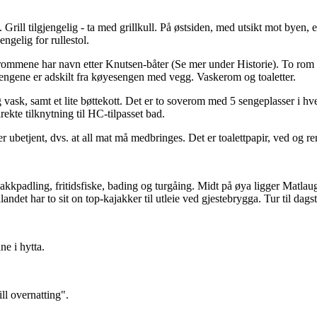
Grill tilgjengelig - ta med grillkull. På østsiden, med utsikt mot byen, e
engelig for rullestol.
verommene har navn etter Knutsen-båter (Se mer under Historie). To rom
engene er adskilt fra køyesengen med vegg. Vaskerom og toaletter.
g vask, samt et lite bøttekott. Det er to soverom med 5 sengeplasser i
ekte tilknytning til HC-tilpasset bad.
r ubetjent, dvs. at all mat må medbringes. Det er toalettpapir, ved og ren
ajakkpadling, fritidsfiske, bading og turgåing. Midt på øya ligger Matl
landet har to sit on top-kajakker til utleie ved gjestebrygga. Tur til dag
ne i hytta.
ll overnatting".