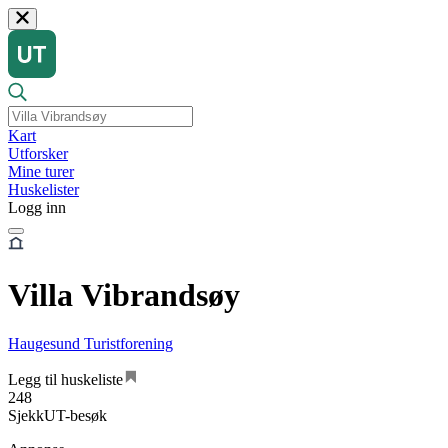
Kart
Utforsker
Mine turer
Huskelister
Logg inn
Villa Vibrandsøy
Haugesund Turistforening
Legg til huskeliste
248
SjekkUT-besøk