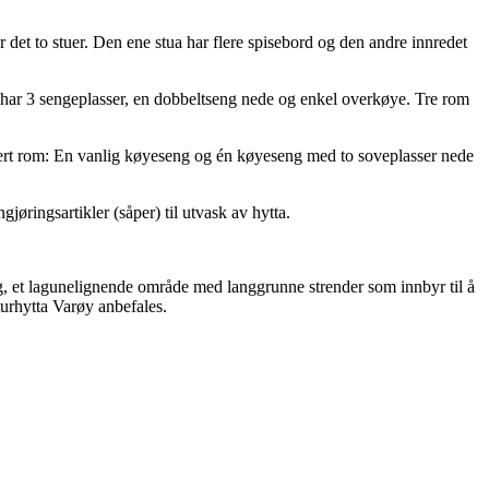
r det to stuer. Den ene stua har flere spisebord og den andre innredet
 har 3 sengeplasser, en dobbeltseng nede og enkel overkøye. Tre rom
 hvert rom: En vanlig køyeseng og én køyeseng med to soveplasser nede
gjøringsartikler (såper) til utvask av hytta.
aug, et lagunelignende område med langgrunne strender som innbyr til å
sturhytta Varøy anbefales.