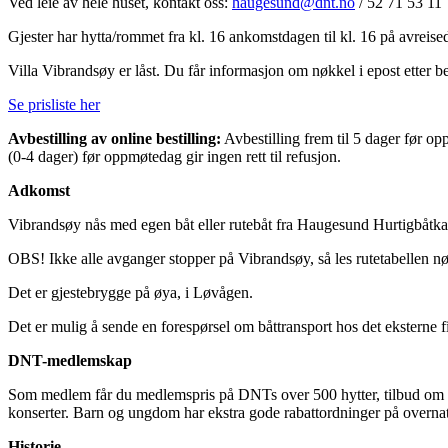
Ved leie av hele huset, kontakt oss:
haugesund@dnt.no
/ 52 71 53 11
Gjester har hytta/rommet fra kl. 16 ankomstdagen til kl. 16 på avreise
Villa Vibrandsøy er låst. Du får informasjon om nøkkel i epost etter be
Se prisliste her
Avbestilling av online bestilling:
Avbestilling frem til 5 dager før op
(0-4 dager) før oppmøtedag gir ingen rett til refusjon.
Adkomst
Vibrandsøy nås med egen båt eller rutebåt fra Haugesund Hurtigbåtkai
OBS! Ikke alle avganger stopper på Vibrandsøy, så les rutetabellen nøy
Det er gjestebrygge på øya, i Løvågen.
Det er mulig å sende en forespørsel om båttransport hos det eksterne f
DNT-medlemskap
Som medlem får du medlemspris på DNTs over 500 hytter, tilbud om tur
konserter. Barn og ungdom har ekstra gode rabattordninger på overnat
Historie