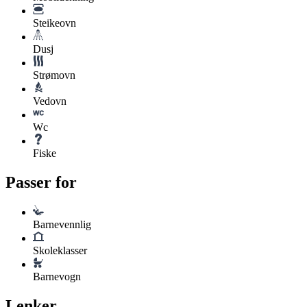
Steikeovn
Dusj
Strømovn
Vedovn
Wc
Fiske
Passer for
Barnevennlig
Skoleklasser
Barnevogn
Lenker