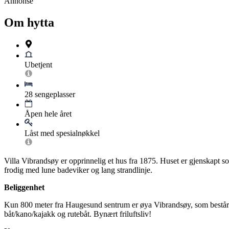
Annonse
Om hytta
Ubetjent
28 sengeplasser
Åpen hele året
Låst med spesialnøkkel
Villa Vibrandsøy er opprinnelig et hus fra 1875. Huset er gjenskapt s
frodig med lune badeviker og lang strandlinje.
Beliggenhet
Kun 800 meter fra Haugesund sentrum er øya Vibrandsøy, som består av
båt/kano/kajakk og rutebåt. Bynært friluftsliv!