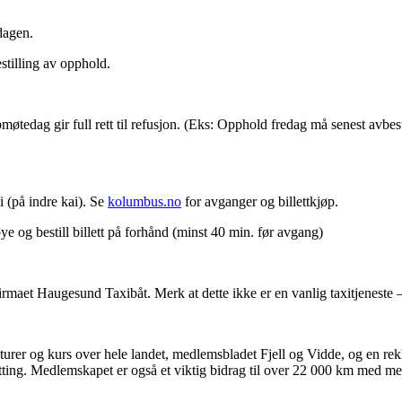
dagen.
stilling av opphold.
pmøtedag gir full rett til refusjon. (Eks: Opphold fredag må senest avbes
 (på indre kai). Se
kolumbus.no
for avganger og billettkjøp.
e og bestill billett på forhånd (minst 40 min. før avgang)
irmaet Haugesund Taxibåt. Merk at dette ikke er en vanlig taxitjeneste –
er og kurs over hele landet, medlemsbladet Fjell og Vidde, og en rekke
ting. Medlemskapet er også et viktig bidrag til over 22 000 km med merk