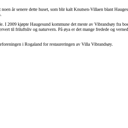
noen år senere dette huset, som blir kalt Knutsen-Villaen blant Hauge
.
område. I 2009 kjøpte Haugesund kommune det meste av Vibrandsøy fra 
vert til friluftsliv og naturvern. På øya er det mange fredede og vernede 
eforeningen i Rogaland for restaureringen av Villa Vibrandsøy.