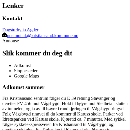
Lenker
Kontakt
Dagsturhytta Agder
postmottak@kristiansand.kommune.no
Annonse
Slik kommer du deg dit
Adkomst
Stoppesteder
Google Maps
Adkomst sommer
Fra Kristiansand sentrum følger du E-39 retning Stavanger og
deretter FV 456 mot Vågsbygd. Hold til høyre mot Slettheia i slutten
av tunnelen, og ta av til høyre i rundkjøringen til Vågsbygd ringvei.
Følg Vågsbygd ringvei til du kommer til Karuss skole. Parker ved
Idrettsparken ved Karuss skole. Kjøretid ca. 7 minutter. Med sykkel
følges sykkelekspressveien fra Kristiansand til Vågsbygd, og
deretter sykkelvei fra Trekanten til Karuss skole. Nærmeste