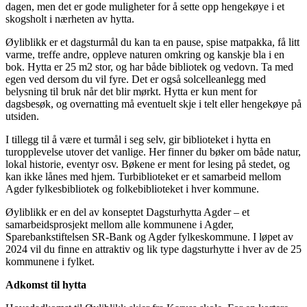
dagen, men det er gode muligheter for å sette opp hengekøye i et
skogsholt i nærheten av hytta.
Øyliblikk er et dagsturmål du kan ta en pause, spise matpakka, få litt
varme, treffe andre, oppleve naturen omkring og kanskje bla i en
bok. Hytta er 25 m2 stor, og har både bibliotek og vedovn. Ta med
egen ved dersom du vil fyre. Det er også solcelleanlegg med
belysning til bruk når det blir mørkt. Hytta er kun ment for
dagsbesøk, og overnatting må eventuelt skje i telt eller hengekøye på
utsiden.
I tillegg til å være et turmål i seg selv, gir biblioteket i hytta en
turopplevelse utover det vanlige. Her finner du bøker om både natur,
lokal historie, eventyr osv. Bøkene er ment for lesing på stedet, og
kan ikke lånes med hjem. Turbiblioteket er et samarbeid mellom
Agder fylkesbibliotek og folkebiblioteket i hver kommune.
Øyliblikk er en del av konseptet Dagsturhytta Agder – et
samarbeidsprosjekt mellom alle kommunene i Agder,
Sparebankstiftelsen SR-Bank og Agder fylkeskommune. I løpet av
2024 vil du finne en attraktiv og lik type dagsturhytte i hver av de 25
kommunene i fylket.
Adkomst til hytta