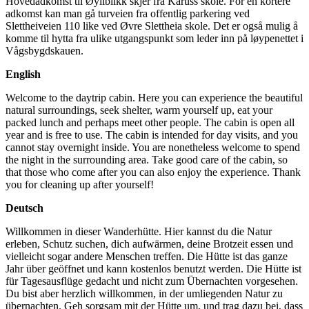
Hovedadkomst til Øyliblikk skjer fra Karuss skole. For en kortere
adkomst kan man gå turveien fra offentlig parkering ved
Slettheiveien 110 like ved Øvre Slettheia skole. Det er også mulig å
komme til hytta fra ulike utgangspunkt som leder inn på løypenettet i
Vågsbygdskauen.
English
Welcome to the daytrip cabin. Here you can experience the beautiful
natural surroundings, seek shelter, warm yourself up, eat your
packed lunch and perhaps meet other people. The cabin is open all
year and is free to use. The cabin is intended for day visits, and you
cannot stay overnight inside. You are nonetheless welcome to spend
the night in the surrounding area. Take good care of the cabin, so
that those who come after you can also enjoy the experience. Thank
you for cleaning up after yourself!
Deutsch
Willkommen in dieser Wanderhütte. Hier kannst du die Natur
erleben, Schutz suchen, dich aufwärmen, deine Brotzeit essen und
vielleicht sogar andere Menschen treffen. Die Hütte ist das ganze
Jahr über geöffnet und kann kostenlos benutzt werden. Die Hütte ist
für Tagesausflüge gedacht und nicht zum Übernachten vorgesehen.
Du bist aber herzlich willkommen, in der umliegenden Natur zu
übernachten. Geh sorgsam mit der Hütte um, und trag dazu bei, dass