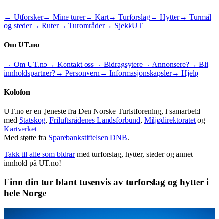
→ Utforsker
→ Mine turer
→ Kart
→ Turforslag
→ Hytter
→ Turmål
og steder
→ Ruter
→ Turområder
→ SjekkUT
Om UT.no
→ Om UT.no
→ Kontakt oss
→ Bidragsytere
→ Annonsere?
→ Bli
innholdspartner?
→ Personvern
→ Informasjonskapsler
→ Hjelp
Kolofon
UT.no er en tjeneste fra Den Norske Turistforening, i samarbeid
med
Statskog
,
Friluftsrådenes Landsforbund
,
Miljødirektoratet
og
Kartverket
.
Med støtte fra
Sparebankstiftelsen DNB
.
Takk til alle som bidrar
med turforslag, hytter, steder og annet
innhold på UT.no!
Finn din tur blant tusenvis av turforslag og hytter i
hele Norge