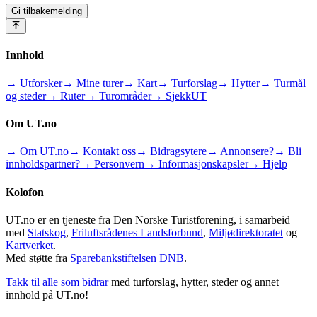
Gi tilbakemelding
Innhold
→ Utforsker
→ Mine turer
→ Kart
→ Turforslag
→ Hytter
→ Turmål
og steder
→ Ruter
→ Turområder
→ SjekkUT
Om UT.no
→ Om UT.no
→ Kontakt oss
→ Bidragsytere
→ Annonsere?
→ Bli
innholdspartner?
→ Personvern
→ Informasjonskapsler
→ Hjelp
Kolofon
UT.no er en tjeneste fra Den Norske Turistforening, i samarbeid
med
Statskog
,
Friluftsrådenes Landsforbund
,
Miljødirektoratet
og
Kartverket
.
Med støtte fra
Sparebankstiftelsen DNB
.
Takk til alle som bidrar
med turforslag, hytter, steder og annet
innhold på UT.no!