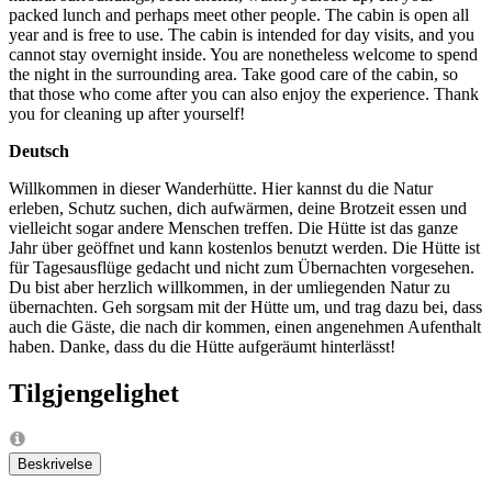
packed lunch and perhaps meet other people. The cabin is open all
year and is free to use. The cabin is intended for day visits, and you
cannot stay overnight inside. You are nonetheless welcome to spend
the night in the surrounding area. Take good care of the cabin, so
that those who come after you can also enjoy the experience. Thank
you for cleaning up after yourself!
Deutsch
Willkommen in dieser Wanderhütte. Hier kannst du die Natur
erleben, Schutz suchen, dich aufwärmen, deine Brotzeit essen und
vielleicht sogar andere Menschen treffen. Die Hütte ist das ganze
Jahr über geöffnet und kann kostenlos benutzt werden. Die Hütte ist
für Tagesausflüge gedacht und nicht zum Übernachten vorgesehen.
Du bist aber herzlich willkommen, in der umliegenden Natur zu
übernachten. Geh sorgsam mit der Hütte um, und trag dazu bei, dass
auch die Gäste, die nach dir kommen, einen angenehmen Aufenthalt
haben. Danke, dass du die Hütte aufgeräumt hinterlässt!
Tilgjengelighet
Beskrivelse