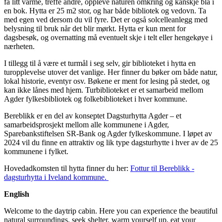
få litt varme, treffe andre, oppleve naturen omkring og kanskje bla i
en bok. Hytta er 25 m2 stor, og har både bibliotek og vedovn. Ta
med egen ved dersom du vil fyre. Det er også solcelleanlegg med
belysning til bruk når det blir mørkt. Hytta er kun ment for
dagsbesøk, og overnatting må eventuelt skje i telt eller hengekøye i
nærheten.
I tillegg til å være et turmål i seg selv, gir biblioteket i hytta en
turopplevelse utover det vanlige. Her finner du bøker om både natur,
lokal historie, eventyr osv. Bøkene er ment for lesing på stedet, og
kan ikke lånes med hjem. Turbiblioteket er et samarbeid mellom
Agder fylkesbibliotek og folkebiblioteket i hver kommune.
Bereblikk er en del av konseptet Dagsturhytta Agder – et
samarbeidsprosjekt mellom alle kommunene i Agder,
Sparebankstiftelsen SR-Bank og Agder fylkeskommune. I løpet av
2024 vil du finne en attraktiv og lik type dagsturhytte i hver av de 25
kommunene i fylket.
Hovedadkomsten til hytta finner du her:
Fottur til Bereblikk -
dagsturhytta i Iveland kommune.
English
Welcome to the daytrip cabin. Here you can experience the beautiful
natural surroundings, seek shelter, warm yourself up, eat your