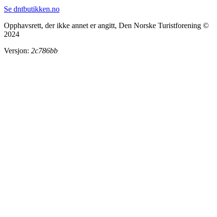
Se dntbutikken.no
Opphavsrett, der ikke annet er angitt, Den Norske Turistforening ©
2024
Versjon:
2c786bb