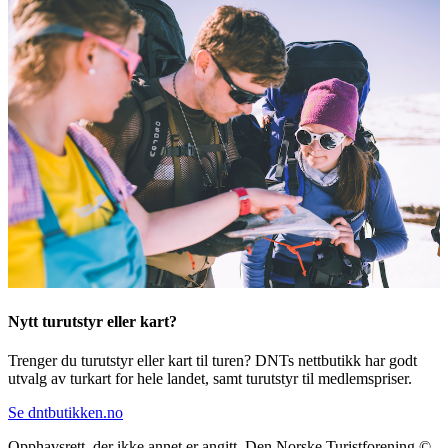
Nytt turutstyr eller kart?
Trenger du turutstyr eller kart til turen? DNTs nettbutikk har godt
utvalg av turkart for hele landet, samt turutstyr til medlemspriser.
Se dntbutikken.no
Opphavsrett, der ikke annet er angitt, Den Norske Turistforening ©