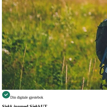
Din digitale gjestebok
Sjekk inn
med SjekkUT