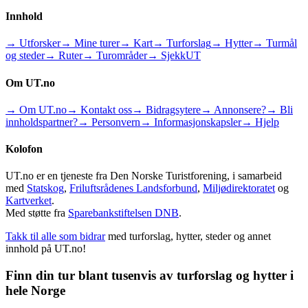
Innhold
→ Utforsker
→ Mine turer
→ Kart
→ Turforslag
→ Hytter
→ Turmål
og steder
→ Ruter
→ Turområder
→ SjekkUT
Om UT.no
→ Om UT.no
→ Kontakt oss
→ Bidragsytere
→ Annonsere?
→ Bli
innholdspartner?
→ Personvern
→ Informasjonskapsler
→ Hjelp
Kolofon
UT.no er en tjeneste fra Den Norske Turistforening, i samarbeid
med
Statskog
,
Friluftsrådenes Landsforbund
,
Miljødirektoratet
og
Kartverket
.
Med støtte fra
Sparebankstiftelsen DNB
.
Takk til alle som bidrar
med turforslag, hytter, steder og annet
innhold på UT.no!
Finn din tur blant tusenvis av turforslag og hytter i
hele Norge