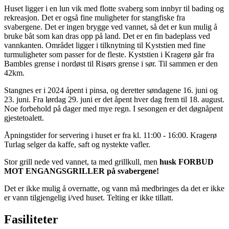
Huset ligger i en lun vik med flotte svaberg som innbyr til bading og
rekreasjon. Det er også fine muligheter for stangfiske fra
svabergene. Det er ingen brygge ved vannet, så det er kun mulig å
bruke båt som kan dras opp på land. Det er en fin badeplass ved
vannkanten. Området ligger i tilknytning til Kyststien med fine
turmuligheter som passer for de fleste. Kyststien i Kragerø går fra
Bambles grense i nordøst til Risørs grense i sør. Til sammen er den
42km.
Stangnes er i 2024 åpent i pinsa, og deretter søndagene 16. juni og
23. juni. Fra lørdag 29. juni er det åpent hver dag frem til 18. august.
Noe forbehold på dager med mye regn. I sesongen er det døgnåpent
gjestetoalett.
Åpningstider for servering i huset er fra kl. 11:00 - 16:00. Kragerø
Turlag selger da kaffe, saft og nystekte vafler.
Stor grill nede ved vannet, ta med grillkull, men
husk FORBUD
MOT ENGANGSGRILLER på svabergene!
Det er ikke mulig å overnatte, og vann må medbringes da det er ikke
er vann tilgjengelig i/ved huset. Telting er ikke tillatt.
Fasiliteter