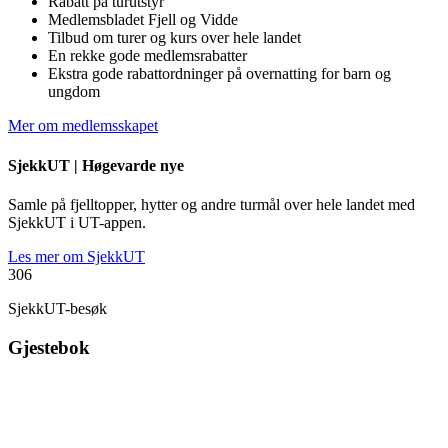
Rabatt på turutstyr
Medlemsbladet Fjell og Vidde
Tilbud om turer og kurs over hele landet
En rekke gode medlemsrabatter
Ekstra gode rabattordninger på overnatting for barn og
ungdom
Mer om medlemsskapet
SjekkUT |
Høgevarde nye
Samle på fjelltopper, hytter og andre turmål over hele landet med
SjekkUT i UT-appen.
Les mer om SjekkUT
306
SjekkUT-besøk
Gjestebok