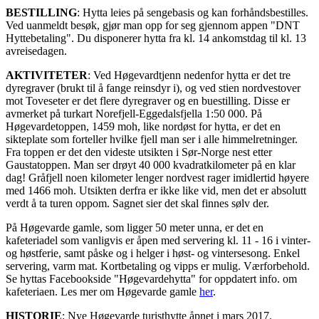
BESTILLING
: Hytta leies på sengebasis og kan forhåndsbestilles.
Ved uanmeldt besøk, gjør man opp for seg gjennom appen "DNT
Hyttebetaling". Du disponerer hytta fra kl. 14 ankomstdag til kl. 13
avreisedagen.
AKTIVITETER
: Ved Høgevardtjenn nedenfor hytta er det tre
dyregraver (brukt til å fange reinsdyr i), og ved stien nordvestover
mot Toveseter er det flere dyregraver og en buestilling. Disse er
avmerket på turkart Norefjell-Eggedalsfjella 1:50 000. På
Høgevardetoppen, 1459 moh, like nordøst for hytta, er det en
sikteplate som forteller hvilke fjell man ser i alle himmelretninger.
Fra toppen er det den videste utsikten i Sør-Norge nest etter
Gaustatoppen. Man ser drøyt 40 000 kvadratkilometer på en klar
dag! Gråfjell noen kilometer lenger nordvest rager imidlertid høyere
med 1466 moh. Utsikten derfra er ikke like vid, men det er absolutt
verdt å ta turen oppom. Sagnet sier det skal finnes sølv der.
På Høgevarde gamle, som ligger 50 meter unna, er det en
kafeteriadel som vanligvis er åpen med servering kl. 11 - 16 i vinter-
og høstferie, samt påske og i helger i høst- og vintersesong. Enkel
servering, varm mat. Kortbetaling og vipps er mulig. Værforbehold.
Se hyttas Facebookside "Høgevardehytta" for oppdatert info. om
kafeteriaen. Les mer om Høgevarde gamle
her
.
HISTORIE
: Nye Høgevarde turisthytte åpnet i mars 2017.