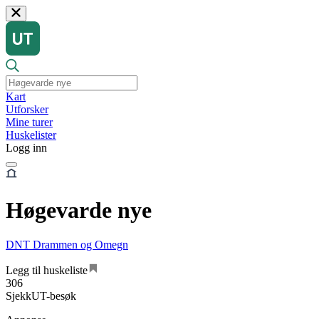
Kart
Utforsker
Mine turer
Huskelister
Logg inn
Høgevarde nye
DNT Drammen og Omegn
Legg til huskeliste
306
SjekkUT-besøk