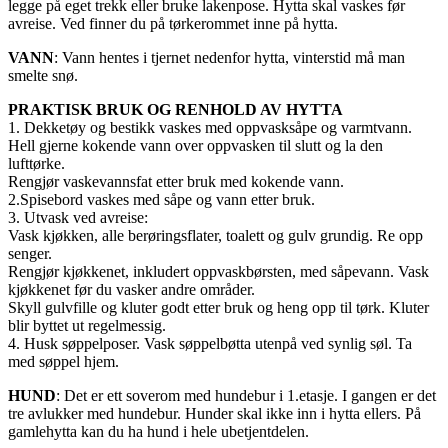
legge på eget trekk eller bruke lakenpose. Hytta skal vaskes før
avreise. Ved finner du på tørkerommet inne på hytta.
VANN
: Vann hentes i tjernet nedenfor hytta, vinterstid må man
smelte snø.
PRAKTISK BRUK OG RENHOLD AV HYTTA
1. Dekketøy og bestikk vaskes med oppvasksåpe og varmtvann.
Hell gjerne kokende vann over oppvasken til slutt og la den
lufttørke.
Rengjør vaskevannsfat etter bruk med kokende vann.
2.Spisebord vaskes med såpe og vann etter bruk.
3. Utvask ved avreise:
Vask kjøkken, alle berøringsflater, toalett og gulv grundig. Re opp
senger.
Rengjør kjøkkenet, inkludert oppvaskbørsten, med såpevann. Vask
kjøkkenet før du vasker andre områder.
Skyll gulvfille og kluter godt etter bruk og heng opp til tørk. Kluter
blir byttet ut regelmessig.
4. Husk søppelposer. Vask søppelbøtta utenpå ved synlig søl. Ta
med søppel hjem.
HUND
: Det er ett soverom med hundebur i 1.etasje. I gangen er det
tre avlukker med hundebur. Hunder skal ikke inn i hytta ellers. På
gamlehytta kan du ha hund i hele ubetjentdelen.