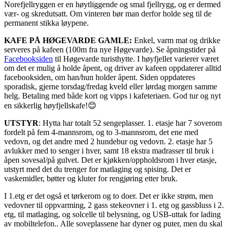
Norefjellryggen er en høytliggende og smal fjellrygg, og er dermed
vær- og skredutsatt. Om vinteren bør man derfor holde seg til de
permanent stikka løypene.
KAFE PÅ HØGEVARDE GAMLE:
Enkel, varm mat og drikke
serveres på kafeen (100m fra nye Høgevarde). Se åpningstider på
Facebooksiden
til Høgevarde turisthytte. I høyfjellet varierer været
om det er mulig å holde åpent, og driver av kafeen oppdaterer alltid
facebooksiden, om han/hun holder åpent. Siden oppdateres
sporadisk, gjerne torsdag/fredag kveld eller lørdag morgen samme
helg. Betaling med både kort og vipps i kafeteriaen. God tur og nyt
en sikkerlig høyfjellskafe!😊
UTSTYR
: Hytta har totalt 52 sengeplasser. 1. etasje har 7 soverom
fordelt på fem 4-mannsrom, og to 3-mannsrom, det ene med
vedovn, og det andre med 2 hundebur og vedovn. 2. etasje har 5
avlukker med to senger i hver, samt 18 ekstra madrasser til bruk i
åpen sovesal/på gulvet. Det er kjøkken/oppholdsrom i hver etasje,
utstyrt med det du trenger for matlaging og spising. Det er
vaskemidler, bøtter og kluter for rengjøring etter bruk.
I 1.etg er det også et tørkerom og to doer. Det er ikke strøm, men
vedovner til oppvarming, 2 gass stekeovner i 1. etg og gassbluss i 2.
etg, til matlaging, og solcelle til belysning, og USB-uttak for lading
av mobiltelefon.. Alle soveplassene har dyner og puter, men du skal