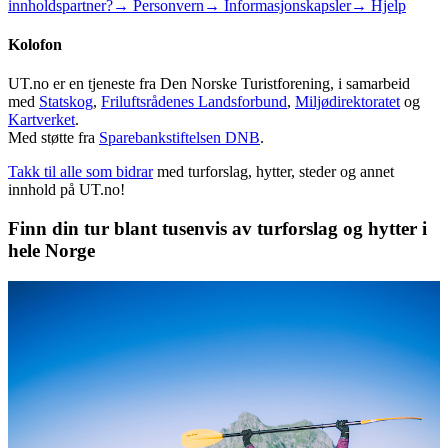
innholdspartner?
→ Personvern
→ Informasjonskapsler
→ Hjelp
Kolofon
UT.no er en tjeneste fra Den Norske Turistforening, i samarbeid
med
Statskog
,
Friluftsrådenes Landsforbund
,
Miljødirektoratet
og
Kartverket
.
Med støtte fra
Sparebankstiftelsen DNB
.
Takk til alle som bidrar
med turforslag, hytter, steder og annet
innhold på UT.no!
Finn din tur blant tusenvis av turforslag og hytter i
hele Norge