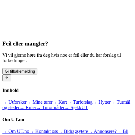
Feil eller mangler?
Vi vil gjerne høre fra deg hvis noe er feil eller du har forslag til
forbedringer.
Gi tilbakemelding
Innhold
→ Utforsker
→ Mine turer
→ Kart
→ Turforslag
→ Hytter
→ Turmål
og steder
→ Ruter
→ Turområder
→ SjekkUT
Om UT.no
→ Om UT.no
→ Kontakt oss
→ Bidragsytere
→ Annonsere?
→ Bli