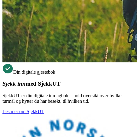
Din digitale gjestebok
Sjekk inn
med SjekkUT
SjekkUT er din digitale turdagbok – hold oversikt over hvilke
turmål og hytter du har besøkt, til hvilken tid.
Les mer om SjekkUT