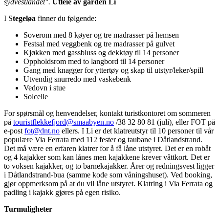
sydvestlandet".
Utleie av gården Li
I S
tegeløa
finner du følgende:
Soverom med 8 køyer og tre madrasser på hemsen
Festsal med veggbenk og tre madrasser på gulvet
Kjøkken med gassbluss og dekktøy til 14 personer
Oppholdsrom med to langbord til 14 personer
Gang med knagger for yttertøy og skap til utstyr/leker/spill
Utvendig snurredo med vaskebenk
Vedovn i stue
Solcelle
For spørsmål og henvendelser, kontakt turistkontoret om sommeren
på
touristflekkefjord@smaabyen.no
/38 32 80 81 (juli), eller FOT på
e-post
fot@dnt.no
ellers. I Li er det klatreutstyr til 10 personer til vår
populære Via Ferrata med 112 fester og taubane i Dåtlandstrand.
Det må være en erfaren klatrer for å få låne utstyret. Det er en robåt
og 4 kajakker som kan lånes men kajakkene krever våttkort. Det er
to voksen kajakker, og to barnekajakker. Årer og redningsvest ligger
i Dåtlandstrand-bua (samme kode som våningshuset). Ved booking,
gjør oppmerksom på at du vil låne utstyret. Klatring i Via Ferrata og
padling i kajakk gjøres på egen risiko.
Turmuligheter