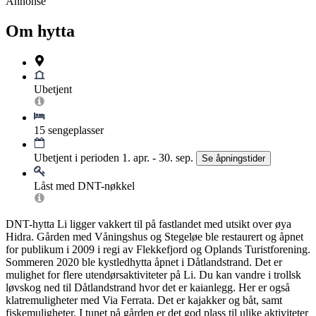
Annonse
Om hytta
Ubetjent
15 sengeplasser
Ubetjent i perioden 1. apr. - 30. sep.
Se åpningstider
Låst med DNT-nøkkel
DNT-hytta Li ligger vakkert til på fastlandet med utsikt over øya
Hidra. Gården med Våningshus og Stegeløe ble restaurert og åpnet
for publikum i 2009 i regi av Flekkefjord og Oplands Turistforening.
Sommeren 2020 ble kystledhytta åpnet i Dåtlandstrand. Det er
mulighet for flere utendørsaktiviteter på Li. Du kan vandre i trollsk
løvskog ned til Dåtlandstrand hvor det er kaianlegg. Her er også
klatremuligheter med Via Ferrata. Det er kajakker og båt, samt
fiskemuligheter. I tunet på gården er det god plass til ulike aktiviteter