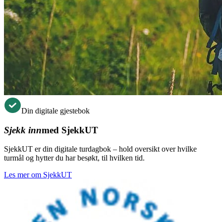
Din digitale gjestebok
Sjekk inn
med SjekkUT
SjekkUT er din digitale turdagbok – hold oversikt over hvilke
turmål og hytter du har besøkt, til hvilken tid.
Les mer om SjekkUT