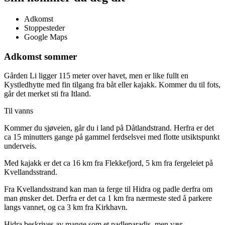
Adkomst
Stoppesteder
Google Maps
Adkomst sommer
Gården Li ligger 115 meter over havet, men er like fullt en
Kystledhytte med fin tilgang fra båt eller kajakk. Kommer du til fots,
går det merket sti fra Itland.
Til vanns
Kommer du sjøveien, går du i land på Dåtlandstrand. Herfra er det
ca 15 minutters gange på gammel ferdselsvei med flotte utsiktspunkt
underveis.
Med kajakk er det ca 16 km fra Flekkefjord, 5 km fra fergeleiet på
Kvellandsstrand.
Fra Kvellandsstrand kan man ta ferge til Hidra og padle derfra om
man ønsker det. Derfra er det ca 1 km fra nærmeste sted å parkere
langs vannet, og ca 3 km fra Kirkhavn.
Hidra beskrives av mange som et padleparadis, men vær