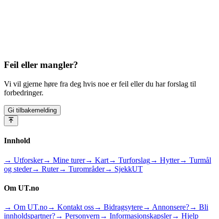
Feil eller mangler?
Vi vil gjerne høre fra deg hvis noe er feil eller du har forslag til
forbedringer.
Gi tilbakemelding
Innhold
→ Utforsker
→ Mine turer
→ Kart
→ Turforslag
→ Hytter
→ Turmål
og steder
→ Ruter
→ Turområder
→ SjekkUT
Om UT.no
→ Om UT.no
→ Kontakt oss
→ Bidragsytere
→ Annonsere?
→ Bli
innholdspartner?
→ Personvern
→ Informasjonskapsler
→ Hjelp