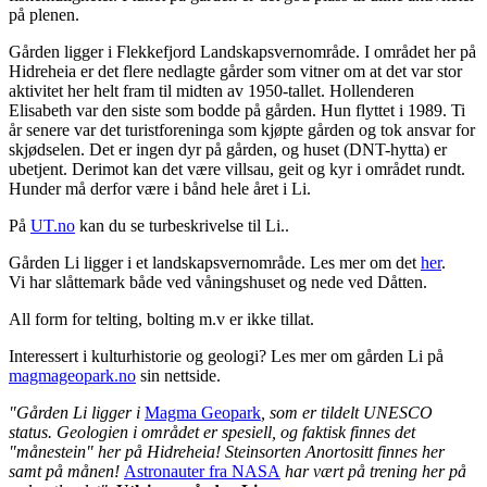
på plenen.
Gården ligger i Flekkefjord Landskapsvernområde. I området her på
Hidreheia er det flere nedlagte gårder som vitner om at det var stor
aktivitet her helt fram til midten av 1950-tallet. Hollenderen
Elisabeth var den siste som bodde på gården. Hun flyttet i 1989. Ti
år senere var det turistforeninga som kjøpte gården og tok ansvar for
skjødselen. Det er ingen dyr på gården, og huset (DNT-hytta) er
ubetjent. Derimot kan det være villsau, geit og kyr i området rundt.
Hunder må derfor være i bånd hele året i Li.
På
UT.no
kan du se turbeskrivelse til Li..
Gården Li ligger i et landskapsvernområde. Les mer om det
her
.
Vi har slåttemark både ved våningshuset og nede ved Dåtten.
All form for telting, bolting m.v er ikke tillat.
Interessert i kulturhistorie og geologi? Les mer om gården Li på
magmageopark.no
sin nettside.
"Gården Li ligger i
Magma Geopark
, som er tildelt UNESCO
status. Geologien i området er spesiell, og faktisk finnes det
"månestein" her på Hidreheia! Steinsorten Anortositt finnes her
samt på månen!
Astronauter fra NASA
har vært på trening her på