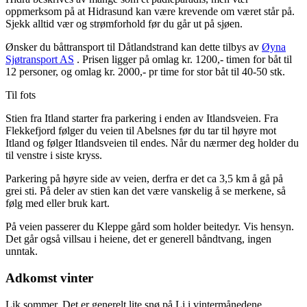
oppmerksom på at Hidrasund kan være krevende om været står på.
Sjekk alltid vær og strømforhold før du går ut på sjøen.
Ønsker du båttransport til Dåtlandstrand kan dette tilbys av
Øyna
Sjøtransport AS
. Prisen ligger på omlag kr. 1200,- timen for båt til
12 personer, og omlag kr. 2000,- pr time for stor båt til 40-50 stk.
Til fots
Stien fra Itland starter fra parkering i enden av Itlandsveien. Fra
Flekkefjord følger du veien til Abelsnes før du tar til høyre mot
Itland og følger Itlandsveien til endes. Når du nærmer deg holder du
til venstre i siste kryss.
Parkering på høyre side av veien, derfra er det ca 3,5 km å gå på
grei sti. På deler av stien kan det være vanskelig å se merkene, så
følg med eller bruk kart.
På veien passerer du Kleppe gård som holder beitedyr. Vis hensyn.
Det går også villsau i heiene, det er generell båndtvang, ingen
unntak.
Adkomst vinter
Lik sommer. Det er generelt lite snø på Li i vintermånedene.