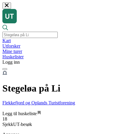
Kart
Utforsker
Mine turer
Huskelister
Logg inn
Stegeløa på Li
Flekkefjord og Oplands Turistforening
Legg til huskeliste
18
SjekkUT-besøk