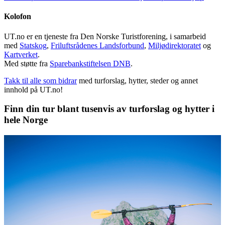
Kolofon
UT.no er en tjeneste fra Den Norske Turistforening, i samarbeid
med
Statskog
,
Friluftsrådenes Landsforbund
,
Miljødirektoratet
og
Kartverket
.
Med støtte fra
Sparebankstiftelsen DNB
.
Takk til alle som bidrar
med turforslag, hytter, steder og annet
innhold på UT.no!
Finn din tur blant tusenvis av turforslag og hytter i
hele Norge